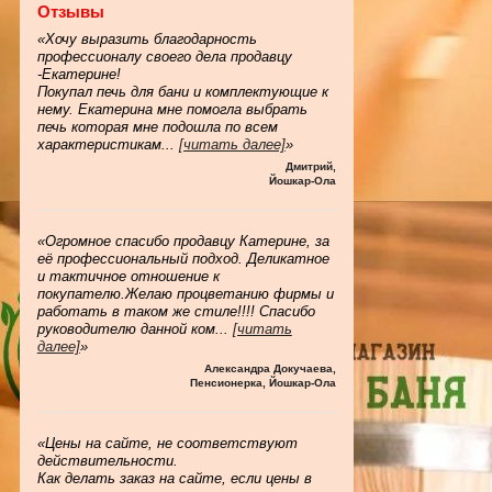
Отзывы
«Хочу выразить благодарность
профессионалу своего дела продавцу
-Екатерине!
Покупал печь для бани и комплектующие к
нему. Екатерина мне помогла выбрать
печь которая мне подошла по всем
характеристикам
...
[читать далее]
»
Дмитрий
,
Йошкар-Ола
«Огромное спасибо продавцу Катерине, за
её профессиональный подход. Деликатное
и тактичное отношение к
покупателю.Желаю процветанию фирмы и
работать в таком же стиле!!!! Спасибо
руководителю данной ком
...
[читать
далее]
»
Александра Докучаева
,
Пенсионерка, Йошкар-Ола
«Цены на сайте, не соответствуют
действительности.
Как делать заказ на сайте, если цены в