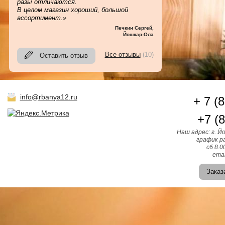
разы отличаются.
В целом магазин хороший, большой
ассортимент.»
Печкин Сергей
,
Йошкар-Ола
Все отзывы
(10)
Оставить отзыв
info@rbanya12.ru
+ 7 (
+7 (
Наш адрес: г. Й
график ра
сб 8.0
emai
Заказ