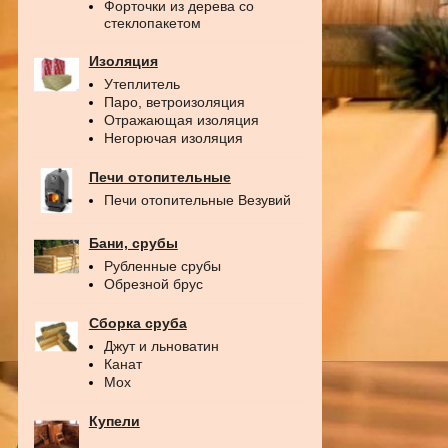
Форточки из дерева со
стеклопакетом
Изоляция
Утеплитель
Паро, ветроизоляция
Отражающая изоляция
Негорючая изоляция
Печи отопительные
Печи отопительные Везувий
Бани, срубы
Рубленные срубы
Обрезной брус
Сборка сруба
Джут и льноватин
Канат
Мох
Купели