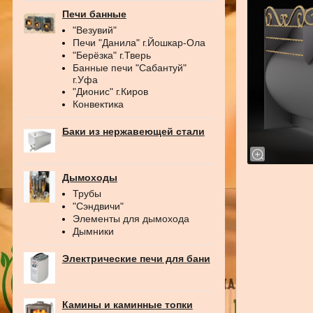
Печи банные
"Везувий"
Печи "Данила" г.Йошкар-Ола
"Берёзка" г.Тверь
Банные печи "Сабантуй"
г.Уфа
"Дионис" г.Киров
Конвектика
Баки из нержавеющей стали
Дымоходы
Трубы
"Сэндвичи"
Элементы для дымохода
Дымники
Электрические печи для бани
Камины и каминные топки