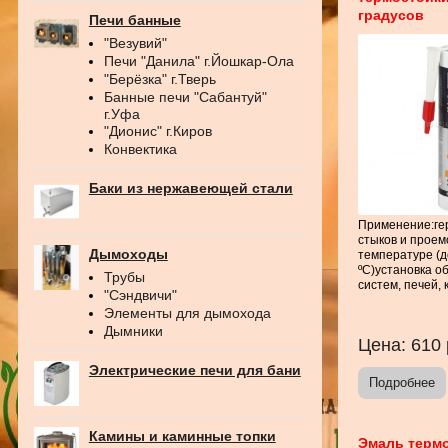
градусов
Печи банные
"Везувий"
Печи "Данила" г.Йошкар-Ола
"Берёзка" г.Тверь
Банные печи "Сабантуй"
г.Уфа
"Дионис" г.Киров
Конвектика
Баки из нержавеющей стали
Применение:ге
стыков и проем
Дымоходы
температуре (д
ºС)установка о
Трубы
систем, печей, 
"Сэндвичи"
Элементы для дымохода
Дымники
Цена:
610
Электрические печи для бани
Подробнее
Камины и каминные топки
Эмаль терм