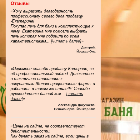
Отзывы
«Хочу выразить благодарность
профессионалу своего дела продавцу
-Екатерине!
Покупал печь для бани и комплектующие к
нему. Екатерина мне помогла выбрать
печь которая мне подошла по всем
характеристикам
...
[читать далее]
»
Дмитрий
,
Йошкар-Ола
«Огромное спасибо продавцу Катерине, за
её профессиональный подход. Деликатное
и тактичное отношение к
покупателю.Желаю процветанию фирмы и
работать в таком же стиле!!!! Спасибо
руководителю данной ком
...
[читать
далее]
»
Александра Докучаева
,
Пенсионерка, Йошкар-Ола
«Цены на сайте, не соответствуют
действительности.
Как делать заказ на сайте, если цены в