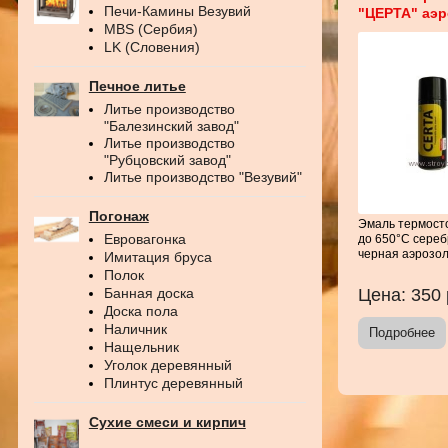
Печи-Камины Везувий
"ЦЕРТА" аэ
MBS (Сербия)
LK (Словения)
Печное литье
Литье производство
"Балезинский завод"
Литье производство
"Рубцовский завод"
Литье производство "Везувий"
Погонаж
Эмаль термост
Евровагонка
до 650°С сереб
черная аэрозо
Имитация бруса
Полок
Цена:
350
Банная доска
Доска пола
Наличник
Подробнее
Нащельник
Уголок деревянный
Плинтус деревянный
Сухие смеси и кирпич