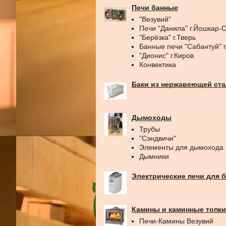
Печи банные
"Везувий"
Печи "Данила" г.Йошкар-
"Берёзка" г.Тверь
Банные печи "Сабантуй" 
"Дионис" г.Киров
Конвектика
Баки из нержавеющей ст
Дымоходы
Трубы
"Сэндвичи"
Элементы для дымохода
Дымники
Электрические печи для 
Камины и каминные топки
Печи-Камины Везувий