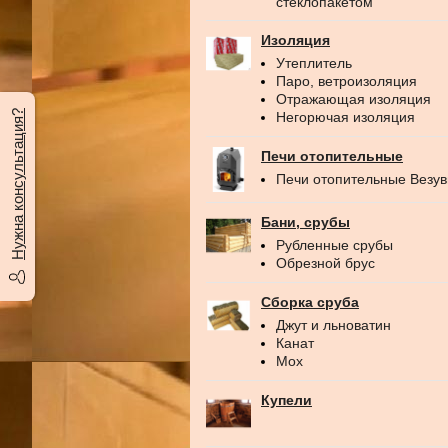
стеклопакетом
Изоляция
Утеплитель
Паро, ветроизоляция
Отражающая изоляция
Нужна консультация?
Негорючая изоляция
Печи отопительные
Печи отопительные Везу
Бани, срубы
Рубленные срубы
Обрезной брус
Сборка сруба
Джут и льноватин
Канат
Мох
Купели