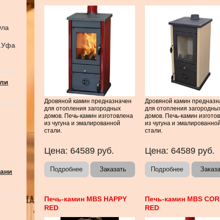
Ола
г.Уфа
али
Дровяной камин предназначен
Дровяной камин предназн
для отопления загородных
для отопления загородны
домов. Печь-камин изготовлена
домов. Печь-камин изгото
из чугуна и эмалированной
из чугуна и эмалированно
стали.
стали.
Цена:
64589
руб.
Цена:
64589
руб.
Подробнее
Заказать
Подробнее
Заказ
бани
Печь-камин MBS HAPPY
Печь-камин MBS CO
RED
RED