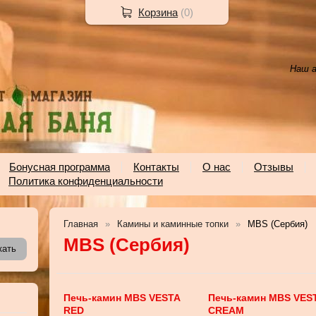
Корзина
(
0
)
Наш а
Бонусная программа
Контакты
О нас
Отзывы
Политика конфиденциальности
Главная
Камины и каминные топки
MBS (Сербия)
MBS (Сербия)
Печь-камин MBS VESTA
Печь-камин MBS VES
RED
CREAM