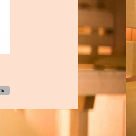
-
ать