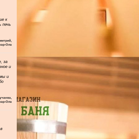
ие к
ь печь
митрий
,
кар-Ола
, за
тное и
мы и
бо
учаева
,
кар-Ола
 в