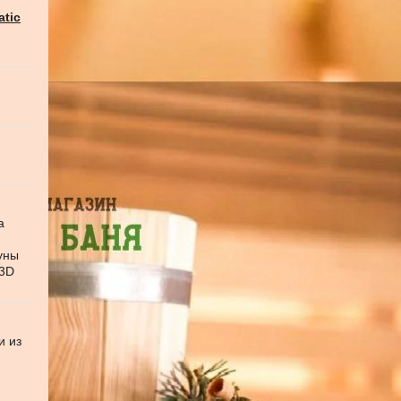
atic
а
уны
 3D
и из