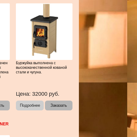
ачен
Буржуйка выполнена с
х
высококачественной кованой
влена
стали и чугуна.
й
Цена:
32000
руб.
ать
Подробнее
Заказать
RNER