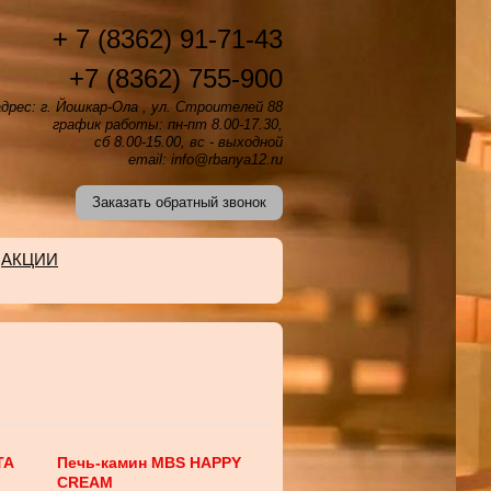
+ 7 (8362) 91-71-43
+7 (8362) 755-900
дрес: г. Йошкар-Ола , ул. Строителей 88
график работы: пн-пт 8.00-17.30,
сб 8.00-15.00, вс - выходной
email: info@rbanya12.ru
Заказать обратный звонок
АКЦИИ
TA
Печь-камин MBS HAPPY
CREAM