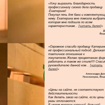
«Хочу выразить благодарность
профессионалу своего дела продавцу
-Екатерине!
Покупал печь для бани и комплектующ
нему. Екатерина мне помогла выбрат
которая мне подошла по всем
характеристикам
...
[читать далее]
»
Д
Йош
«Огромное спасибо продавцу Катерине
её профессиональный подход. Делика
тактичное отношение к
покупателю.Желаю процветанию фир
работать в таком же стиле!!!! Спаси
руководителю данной ком
...
[читать
далее]
»
Александра Док
Пенсионерка, Йош
«Цены на сайте, не соответствуют
действительности.
Как делать заказ на сайте, если цены
разы отличаются.
В целом магазин хороший, большой