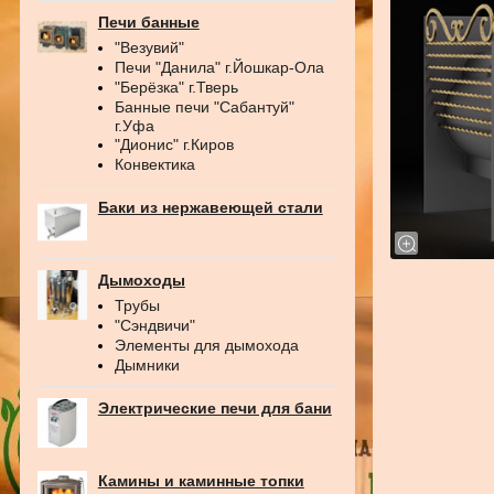
Печи банные
"Везувий"
Печи "Данила" г.Йошкар-Ола
"Берёзка" г.Тверь
Банные печи "Сабантуй"
г.Уфа
"Дионис" г.Киров
Конвектика
Баки из нержавеющей стали
Дымоходы
Трубы
"Сэндвичи"
Элементы для дымохода
Дымники
Электрические печи для бани
Камины и каминные топки