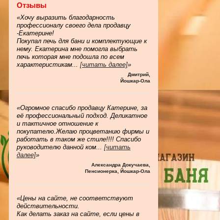
Отзывы
«Хочу выразить благодарность
профессионалу своего дела продавцу
-Екатерине!
Покупал печь для бани и комплектующие к
нему. Екатерина мне помогла выбрать
печь которая мне подошла по всем
характеристикам
...
[читать далее]
»
Дмитрий
,
Йошкар-Ола
«Огромное спасибо продавцу Катерине, за
её профессиональный подход. Деликатное
и тактичное отношение к
покупателю.Желаю процветанию фирмы и
работать в таком же стиле!!!! Спасибо
руководителю данной ком
...
[читать
далее]
»
Александра Докучаева
,
Пенсионерка, Йошкар-Ола
«Цены на сайте, не соответствуют
действительности.
Как делать заказ на сайте, если цены в