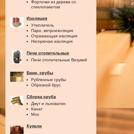
Форточки из дерева со
стеклопакетом
Изоляция
Утеплитель
Паро, ветроизоляция
Отражающая изоляция
Негорючая изоляция
Печи отопительные
Печи отопительные Везувий
Бани, срубы
Рубленные срубы
Обрезной брус
Сборка сруба
Джут и льноватин
Канат
Мох
Купели