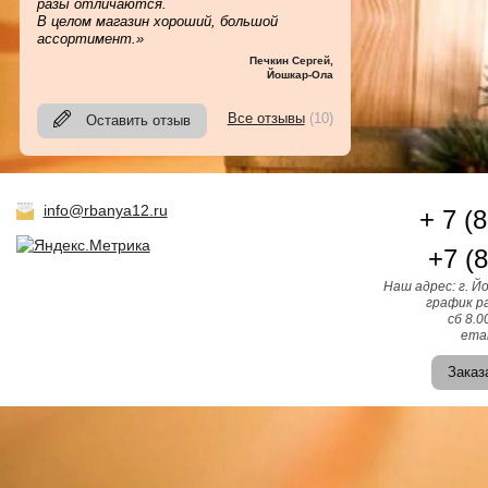
разы отличаются.
В целом магазин хороший, большой
ассортимент.»
Печкин Сергей
,
Йошкар-Ола
Все отзывы
(10)
Оставить отзыв
info@rbanya12.ru
+ 7 (
+7 (
Наш адрес: г. Й
график ра
сб 8.0
emai
Заказ