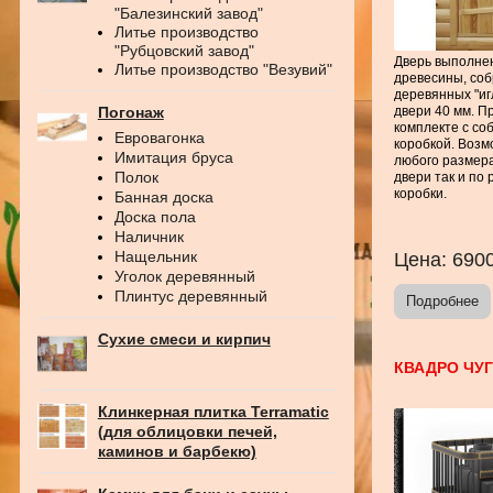
"Балезинский завод"
Литье производство
"Рубцовский завод"
Дверь выполне
Литье производство "Везувий"
древесины, соб
деревянных "иг
двери 40 мм. П
Погонаж
комплекте с со
Евровагонка
коробкой. Возм
Имитация бруса
любого размера
Полок
двери так и по
коробки.
Банная доска
Доска пола
Наличник
Нащельник
Цена:
690
Уголок деревянный
Плинтус деревянный
Подробнее
Сухие смеси и кирпич
КВАДРО ЧУГ
Клинкерная плитка Terramatic
(для облицовки печей,
каминов и барбекю)