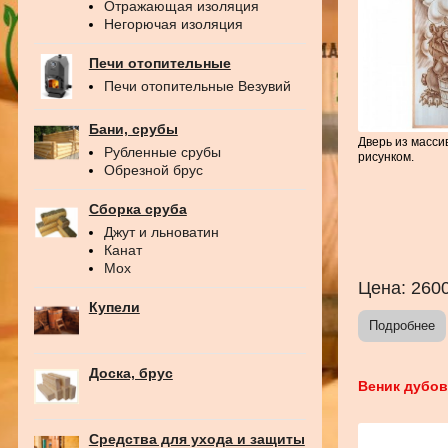
Отражающая изоляция
Негорючая изоляция
Печи отопительные
Печи отопительные Везувий
Бани, срубы
Дверь из масси
Рубленные срубы
рисунком.
Обрезной брус
Сборка сруба
Джут и льноватин
Канат
Мох
Цена:
260
Купели
Подробнее
Доска, брус
Веник дубо
Средства для ухода и защиты