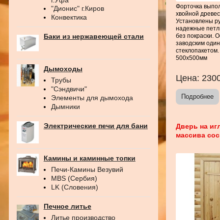
Форточка выпо
"Дионис" г.Киров
хвойной древес
Конвектика
Установлены ру
надежные петл
Баки из нержавеющей стали
без покраски. 
заводским оди
стеклопакетом.
500х500мм
Дымоходы
Цена:
230
Трубы
"Сэндвичи"
Подробнее
Элементы для дымохода
Дымники
Электрические печи для бани
Дверь на иг
массива сосн
Камины и каминные топки
Печи-Камины Везувий
MBS (Сербия)
LK (Словения)
Печное литье
Литье производство