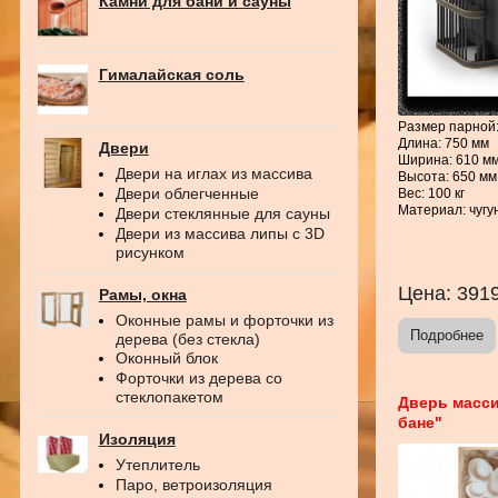
Камни для бани и сауны
Гималайская соль
Размер парной:
Длина: 750 мм
Двери
Ширина: 610 м
Двери на иглах из массива
Высота: 650 мм
Двери облегченные
Вес: 100 кг
Материал: чугу
Двери стеклянные для сауны
Двери из массива липы с 3D
рисунком
Цена:
391
Рамы, окна
Оконные рамы и форточки из
Подробнее
дерева (без стекла)
Оконный блок
Форточки из дерева со
стеклопакетом
Дверь масс
бане"
Изоляция
Утеплитель
Паро, ветроизоляция