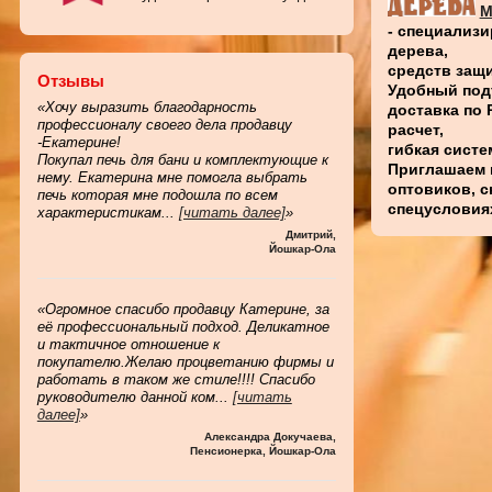
М
- специализи
дерева,
средств защи
Отзывы
Удобный подъ
«Хочу выразить благодарность
доставка по
профессионалу своего дела продавцу
расчет,
-Екатерине!
гибкая систе
Покупал печь для бани и комплектующие к
Приглашаем 
нему. Екатерина мне помогла выбрать
оптовиков, 
печь которая мне подошла по всем
спецусловия
характеристикам
...
[читать далее]
»
Дмитрий
,
Йошкар-Ола
«Огромное спасибо продавцу Катерине, за
её профессиональный подход. Деликатное
и тактичное отношение к
покупателю.Желаю процветанию фирмы и
работать в таком же стиле!!!! Спасибо
руководителю данной ком
...
[читать
далее]
»
Александра Докучаева
,
Пенсионерка, Йошкар-Ола