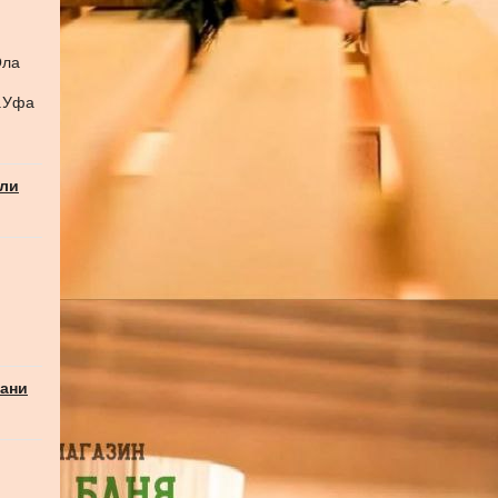
Ола
г.Уфа
али
бани