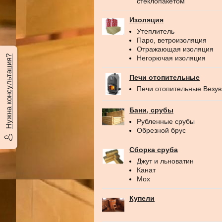
стеклопакетом
Изоляция
Утеплитель
Паро, ветроизоляция
Отражающая изоляция
Нужна консультация?
Негорючая изоляция
Печи отопительные
Печи отопительные Везу
Бани, срубы
Рубленные срубы
Обрезной брус
Сборка сруба
Джут и льноватин
Канат
Мох
Купели