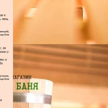
ие к
ь печь
митрий
,
кар-Ола
, за
тное и
мы и
бо
учаева
,
кар-Ола
 в