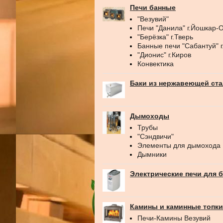
Печи банные
"Везувий"
Печи "Данила" г.Йошкар-
"Берёзка" г.Тверь
Банные печи "Сабантуй" 
"Дионис" г.Киров
Конвектика
Баки из нержавеющей ст
Дымоходы
Трубы
"Сэндвичи"
Элементы для дымохода
Дымники
Электрические печи для 
Камины и каминные топки
Печи-Камины Везувий