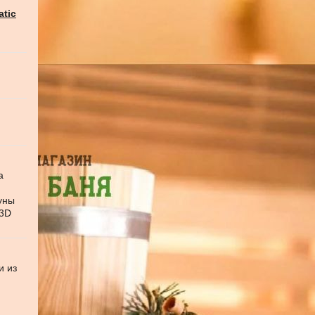
atic
а
уны
 3D
и из