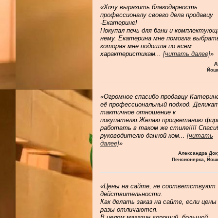
«Хочу выразить благодарность
профессионалу своего дела продавцу
-Екатерине!
Покупал печь для бани и комплектующ
нему. Екатерина мне помогла выбрат
которая мне подошла по всем
характеристикам
...
[читать далее]
»
Д
Йош
«Огромное спасибо продавцу Катерине
её профессиональный подход. Делика
тактичное отношение к
покупателю.Желаю процветанию фир
работать в таком же стиле!!!! Спаси
руководителю данной ком
...
[читать
далее]
»
Александра Док
Пенсионерка, Йош
«Цены на сайте, не соответствуют
действительности.
Как делать заказ на сайте, если цены
разы отличаются.
В целом магазин хороший, большой