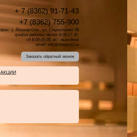
+ 7 (8362) 91-71-43
+7 (8362) 755-900
дрес: г. Йошкар-Ола , ул. Строителей 88
график работы: пн-пт 8.00-17.30,
сб 8.00-15.00, вс - выходной
email: info@rbanya12.ru
Заказать обратный звонок
АКЦИИ