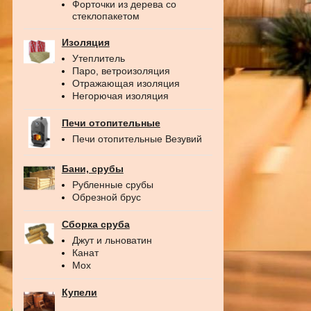
Форточки из дерева со
стеклопакетом
Изоляция
Утеплитель
Паро, ветроизоляция
Отражающая изоляция
Негорючая изоляция
Печи отопительные
Печи отопительные Везувий
Бани, срубы
Рубленные срубы
Обрезной брус
Сборка сруба
Джут и льноватин
Канат
Мох
Купели