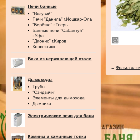
Печи банные
"Везувий"
Печи "Данила" г.Йошкар-Ола
"Берёзка" г.Тверь
Банные печи "Сабантуй"
г.Уфа
"Дионис" г.Киров
Конвектика
Баки из нержавеющей стали
←
Фольга алюм
Дымоходы
Трубы
"Сэндвичи"
Элементы для дымохода
Дымники
Электрические печи для бани
Камины и каминные топки