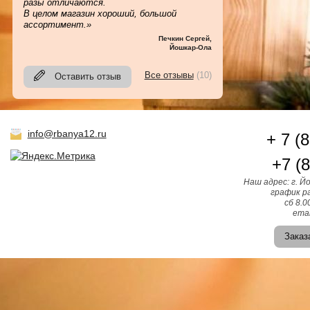
разы отличаются.
В целом магазин хороший, большой
ассортимент.»
Печкин Сергей
,
Йошкар-Ола
Все отзывы
(10)
Оставить отзыв
info@rbanya12.ru
+ 7 (
+7 (
Наш адрес: г. Й
график ра
сб 8.0
emai
Заказ