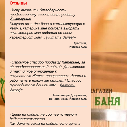
Отзывы
«Хочу выразить благодарность
профессионалу своего дела продавцу
-Екатерине!
Покупал печь для бани и комплектующие к
нему. Екатерина мне помогла выбрать
печь которая мне подошла по всем
характеристикам
...
[читать далее]
»
Дмитрий
,
Йошкар-Ола
«Огромное спасибо продавцу Катерине, за
её профессиональный подход. Деликатное
и тактичное отношение к
покупателю.Желаю процветанию фирмы и
работать в таком же стиле!!!! Спасибо
руководителю данной ком
...
[читать
далее]
»
Александра Докучаева
,
Пенсионерка, Йошкар-Ола
«Цены на сайте, не соответствуют
действительности.
Как делать заказ на сайте, если цены в