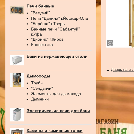
Печи банные
"Везувий"
Печи "Данила" г.Йошкар-Ола
"Берёзка" г.Тверь
Банные печи "Сабантуй"
г.Уфа
"Дионис" г.Киров
Конвектика
Баки из нержавеющей стали
←
Дверь на игл
Дымоходы
Трубы
"Сэндвичи"
Элементы для дымохода
Дымники
Электрические печи для бани
Камины и каминные топки