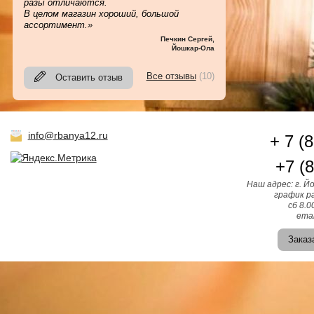
разы отличаются.
В целом магазин хороший, большой
ассортимент.»
Печкин Сергей
,
Йошкар-Ола
Все отзывы
(10)
Оставить отзыв
info@rbanya12.ru
+ 7 (
+7 (
Наш адрес: г. Й
график ра
сб 8.0
emai
Заказ