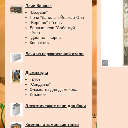
Печи банные
"Везувий"
Печи "Данила" г.Йошкар-Ола
"Берёзка" г.Тверь
Банные печи "Сабантуй"
г.Уфа
"Дионис" г.Киров
Конвектика
Баки из нержавеющей стали
Дымоходы
Трубы
"Сэндвичи"
Элементы для дымохода
Дымники
Электрические печи для бани
Камины и каминные топки