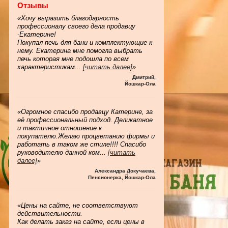
Отзывы
«Хочу выразить благодарность
профессионалу своего дела продавцу
-Екатерине!
Покупал печь для бани и комплектующие к
нему. Екатерина мне помогла выбрать
печь которая мне подошла по всем
характеристикам
...
[читать далее]
»
Дмитрий
,
Йошкар-Ола
«Огромное спасибо продавцу Катерине, за
её профессиональный подход. Деликатное
и тактичное отношение к
покупателю.Желаю процветанию фирмы и
работать в таком же стиле!!!! Спасибо
руководителю данной ком
...
[читать
далее]
»
Александра Докучаева
,
Пенсионерка, Йошкар-Ола
«Цены на сайте, не соответствуют
действительности.
Как делать заказ на сайте, если цены в