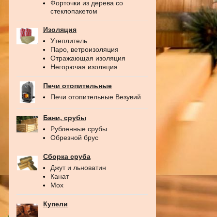
Форточки из дерева со
стеклопакетом
Изоляция
Утеплитель
Паро, ветроизоляция
Отражающая изоляция
Негорючая изоляция
Печи отопительные
Печи отопительные Везувий
Бани, срубы
Рубленные срубы
Обрезной брус
Сборка сруба
Джут и льноватин
Канат
Мох
Купели