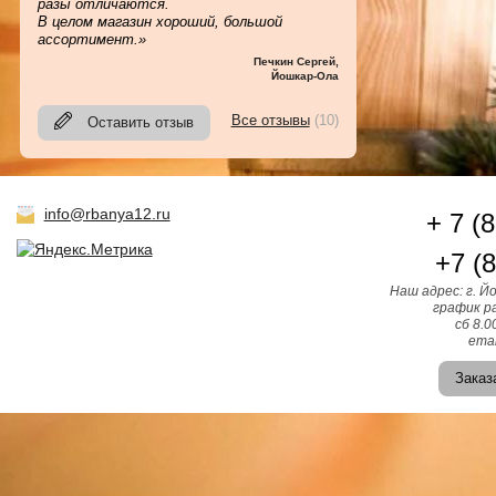
разы отличаются.
В целом магазин хороший, большой
ассортимент.»
Печкин Сергей
,
Йошкар-Ола
Все отзывы
(10)
Оставить отзыв
info@rbanya12.ru
+ 7 (
+7 (
Наш адрес: г. Й
график ра
сб 8.0
emai
Заказ