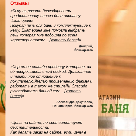
Отзывы
«Хочу выразить благодарность
профессионалу своего дела продавцу
-Екатерине!
Покупал печь для бани и комплектующие к
нему. Екатерина мне помогла выбрать
печь которая мне подошла по всем
характеристикам
...
[читать далее]
»
Дмитрий
,
Йошкар-Ола
«Огромное спасибо продавцу Катерине, за
её профессиональный подход. Деликатное
и тактичное отношение к
покупателю.Желаю процветанию фирмы и
работать в таком же стиле!!!! Спасибо
руководителю данной ком
...
[читать
далее]
»
Александра Докучаева
,
Пенсионерка, Йошкар-Ола
«Цены на сайте, не соответствуют
действительности.
Как делать заказ на сайте, если цены в