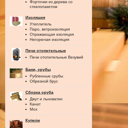
Форточки из дерева со
стеклопакетом
Изоляция
Утеплитель
Паро, ветроизоляция
Отражающая изоляция
Негорючая изоляция
Печи отопительные
Печи отопительные Везувий
Бани, срубы
Рубленные срубы
Обрезной брус
Сборка сруба
Джут и льноватин
Канат
Мох
Купели