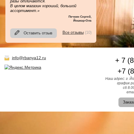
разы отличаются.
В целом магазин хороший, большой
ассортимент.»
Печкин Сергей
,
Йошкар-Ола
Все отзывы
(10)
Оставить отзыв
info@rbanya12.ru
+ 7 (
+7 (
Наш адрес: г. Й
график ра
сб 8.0
emai
Заказ