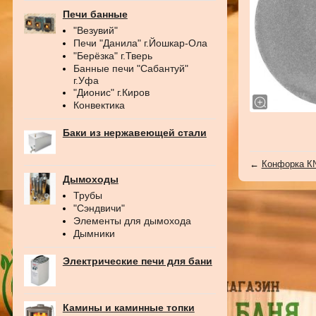
Печи банные
"Везувий"
Печи "Данила" г.Йошкар-Ола
"Берёзка" г.Тверь
Банные печи "Сабантуй"
г.Уфа
"Дионис" г.Киров
Конвектика
Баки из нержавеющей стали
←
Конфорка 
Дымоходы
Трубы
"Сэндвичи"
Элементы для дымохода
Дымники
Электрические печи для бани
Камины и каминные топки