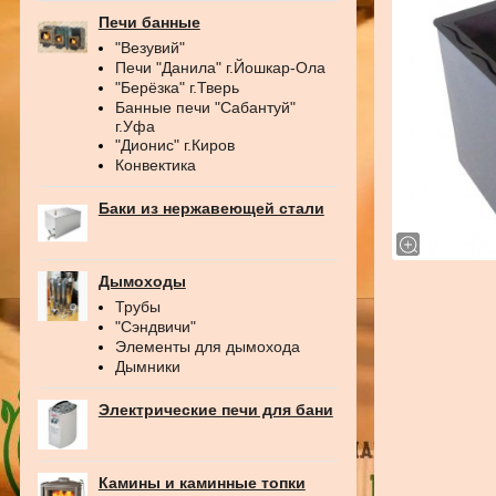
Печи банные
"Везувий"
Печи "Данила" г.Йошкар-Ола
"Берёзка" г.Тверь
Банные печи "Сабантуй"
г.Уфа
"Дионис" г.Киров
Конвектика
Баки из нержавеющей стали
Дымоходы
Трубы
"Сэндвичи"
Элементы для дымохода
Дымники
Электрические печи для бани
Камины и каминные топки