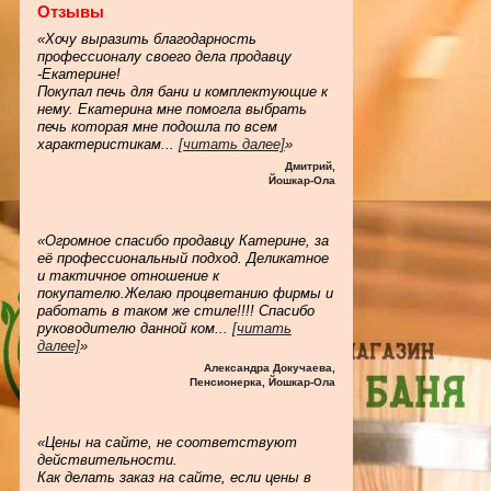
Отзывы
«Хочу выразить благодарность
профессионалу своего дела продавцу
-Екатерине!
Покупал печь для бани и комплектующие к
нему. Екатерина мне помогла выбрать
печь которая мне подошла по всем
характеристикам
...
[читать далее]
»
Дмитрий
,
Йошкар-Ола
«Огромное спасибо продавцу Катерине, за
её профессиональный подход. Деликатное
и тактичное отношение к
покупателю.Желаю процветанию фирмы и
работать в таком же стиле!!!! Спасибо
руководителю данной ком
...
[читать
далее]
»
Александра Докучаева
,
Пенсионерка, Йошкар-Ола
«Цены на сайте, не соответствуют
действительности.
Как делать заказ на сайте, если цены в