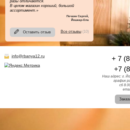
разы отличаются.
В целом магазин хороший, большой
ассортимент.»
Печкин Сергей
,
Йошкар-Ола
Все отзывы
(10)
Оставить отзыв
info@rbanya12.ru
+ 7 (
+7 (
Наш адрес: г. Й
график ра
сб 8.0
emai
Заказ