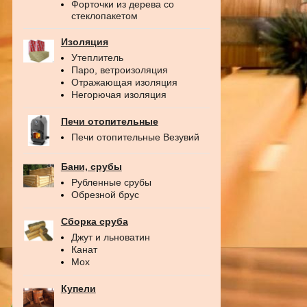
Форточки из дерева со
стеклопакетом
Изоляция
Утеплитель
Паро, ветроизоляция
Отражающая изоляция
Негорючая изоляция
Печи отопительные
Печи отопительные Везувий
Бани, срубы
Рубленные срубы
Обрезной брус
Сборка сруба
Джут и льноватин
Канат
Мох
Купели