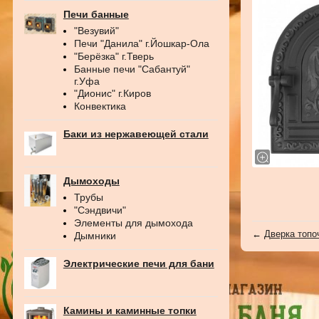
Печи банные
"Везувий"
Печи "Данила" г.Йошкар-Ола
"Берёзка" г.Тверь
Банные печи "Сабантуй"
г.Уфа
"Дионис" г.Киров
Конвектика
Баки из нержавеющей стали
Дымоходы
Трубы
"Сэндвичи"
Элементы для дымохода
←
Дверка топо
Дымники
Электрические печи для бани
Камины и каминные топки