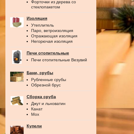
Форточки из дерева со
стеклопакетом
Изоляция
Утеплитель
Паро, ветроизоляция
Отражающая изоляция
Негорючая изоляция
Печи отопительные
Печи отопительные Везувий
Бани, срубы
Рубленные срубы
Обрезной брус
Сборка сруба
Джут и льноватин
Канат
Мох
Купели