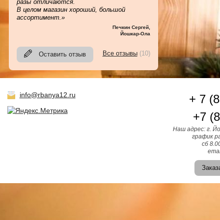
разы отличаются.
В целом магазин хороший, большой
ассортимент.»
Печкин Сергей
,
Йошкар-Ола
Все отзывы
(10)
Оставить отзыв
info@rbanya12.ru
+ 7 (
+7 (
Наш адрес: г. Й
график ра
сб 8.0
emai
Заказ