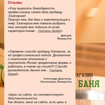
Отзывы
«Хочу выразить благодарность
профессионалу своего дела продавцу
-Екатерине!
Покупал печь для бани и комплектующие к
нему. Екатерина мне помогла выбрать
печь которая мне подошла по всем
характеристикам
...
[читать далее]
»
Дмитрий
,
Йошкар-Ола
«Огромное спасибо продавцу Катерине, за
её профессиональный подход. Деликатное
и тактичное отношение к
покупателю.Желаю процветанию фирмы и
работать в таком же стиле!!!! Спасибо
руководителю данной ком
...
[читать
далее]
»
Александра Докучаева
,
Пенсионерка, Йошкар-Ола
«Цены на сайте, не соответствуют
действительности.
Как делать заказ на сайте, если цены в