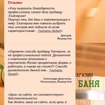
Отзывы
«Хочу выразить благодарность
профессионалу своего дела продавцу
-Екатерине!
Покупал печь для бани и комплектующие к
нему. Екатерина мне помогла выбрать
печь которая мне подошла по всем
характеристикам
...
[читать далее]
»
Дмитрий
,
Йошкар-Ола
«Огромное спасибо продавцу Катерине, за
её профессиональный подход. Деликатное
и тактичное отношение к
покупателю.Желаю процветанию фирмы и
работать в таком же стиле!!!! Спасибо
руководителю данной ком
...
[читать
далее]
»
Александра Докучаева
,
Пенсионерка, Йошкар-Ола
«Цены на сайте, не соответствуют
действительности.
Как делать заказ на сайте, если цены в