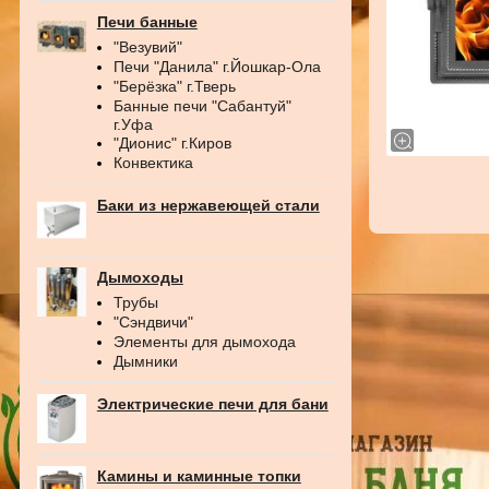
Печи банные
"Везувий"
Печи "Данила" г.Йошкар-Ола
"Берёзка" г.Тверь
Банные печи "Сабантуй"
г.Уфа
"Дионис" г.Киров
Конвектика
Баки из нержавеющей стали
Дымоходы
Трубы
"Сэндвичи"
Элементы для дымохода
Дымники
Электрические печи для бани
Камины и каминные топки