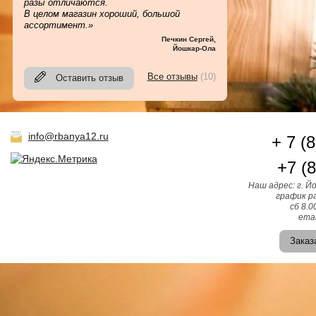
разы отличаются.
В целом магазин хороший, большой
ассортимент.»
Печкин Сергей
,
Йошкар-Ола
Все отзывы
(10)
Оставить отзыв
info@rbanya12.ru
+ 7 (
+7 (
Наш адрес: г. Й
график ра
сб 8.0
emai
Заказ