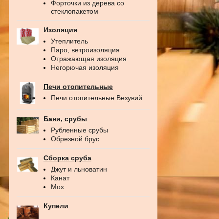
Форточки из дерева со
стеклопакетом
Изоляция
Утеплитель
Паро, ветроизоляция
Отражающая изоляция
Негорючая изоляция
Печи отопительные
Печи отопительные Везувий
Бани, срубы
Рубленные срубы
Обрезной брус
Сборка сруба
Джут и льноватин
Канат
Мох
Купели