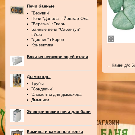
Печи банные
"Везувий"
Печи "Данила" г.Йошкар-Ола
"Берёзка" г.Тверь
Банные печи "Сабантуй"
г.Уфа
"Дионис" г.Киров
Конвектика
Баки из нержавеющей стали
←
Камни д/с Б
Дымоходы
Трубы
"Сэндвичи"
Элементы для дымохода
Дымники
Электрические печи для бани
Камины и каминные топки