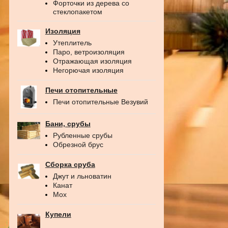
Форточки из дерева со
стеклопакетом
Изоляция
Утеплитель
Паро, ветроизоляция
Отражающая изоляция
Негорючая изоляция
Печи отопительные
Печи отопительные Везувий
Бани, срубы
Рубленные срубы
Обрезной брус
Сборка сруба
Джут и льноватин
Канат
Мох
Купели