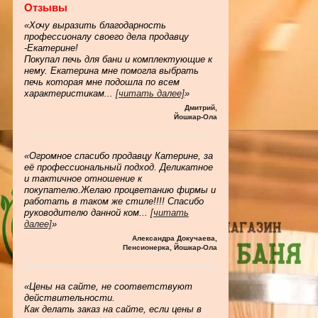
Отзывы
«Хочу выразить благодарность
профессионалу своего дела продавцу
-Екатерине!
Покупал печь для бани и комплектующие к
нему. Екатерина мне помогла выбрать
печь которая мне подошла по всем
характеристикам
...
[читать далее]
»
Дмитрий
,
Йошкар-Ола
«Огромное спасибо продавцу Катерине, за
её профессиональный подход. Деликатное
и тактичное отношение к
покупателю.Желаю процветанию фирмы и
работать в таком же стиле!!!! Спасибо
руководителю данной ком
...
[читать
далее]
»
Александра Докучаева
,
Пенсионерка, Йошкар-Ола
«Цены на сайте, не соответствуют
действительности.
Как делать заказ на сайте, если цены в