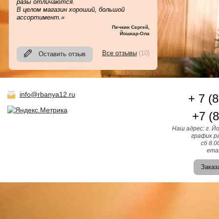
разы отличаются.
В целом магазин хороший, большой
ассортимент.»
Печкин Сергей
,
Йошкар-Ола
Все отзывы
(10)
Оставить отзыв
info@rbanya12.ru
+ 7 (
+7 (
Наш адрес: г. Й
график ра
сб 8.0
emai
Заказ