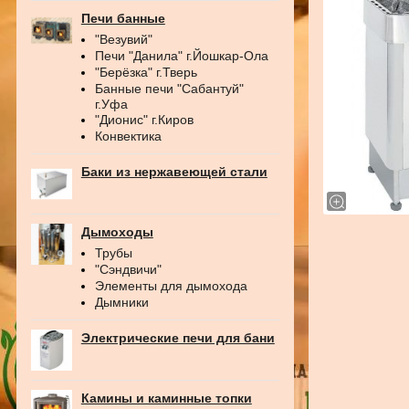
Печи банные
"Везувий"
Печи "Данила" г.Йошкар-Ола
"Берёзка" г.Тверь
Банные печи "Сабантуй"
г.Уфа
"Дионис" г.Киров
Конвектика
Баки из нержавеющей стали
Дымоходы
Трубы
"Сэндвичи"
Элементы для дымохода
Дымники
Электрические печи для бани
Камины и каминные топки