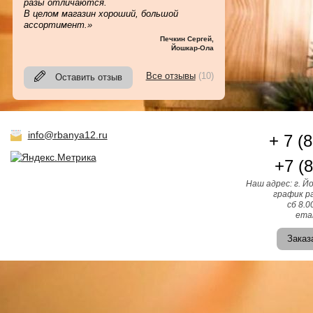
разы отличаются.
В целом магазин хороший, большой
ассортимент.»
Печкин Сергей
,
Йошкар-Ола
Все отзывы
(10)
Оставить отзыв
info@rbanya12.ru
+ 7 (
+7 (
Наш адрес: г. Й
график ра
сб 8.0
emai
Заказ