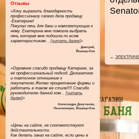
Отзывы
Senator
«Хочу выразить благодарность
профессионалу своего дела продавцу
-Екатерине!
Покупал печь для бани и комплектующие к
нему. Екатерина мне помогла выбрать
печь которая мне подошла по всем
характеристикам
...
[читать далее]
»
Дмитрий
,
Йошкар-Ола
←
ЭЛЕКТРИЧЕС
«Огромное спасибо продавцу Катерине, за
её профессиональный подход. Деликатное
и тактичное отношение к
покупателю.Желаю процветанию фирмы и
работать в таком же стиле!!!! Спасибо
руководителю данной ком
...
[читать
далее]
»
Александра Докучаева
,
Пенсионерка, Йошкар-Ола
«Цены на сайте, не соответствуют
действительности.
Как делать заказ на сайте, если цены в