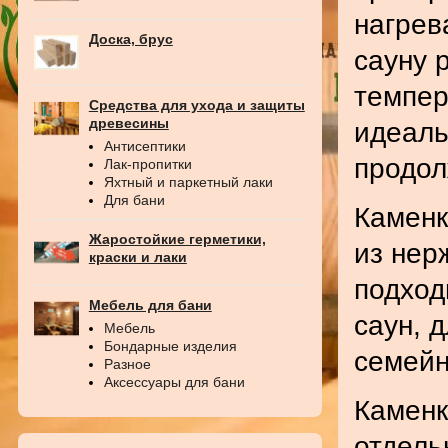
нагрев
Доска, брус
сауну 
темпер
Средства для ухода и защиты
древесины
идеаль
Антисептики
продол
Лак-пропитки
Яхтный и паркетный лаки
Для бани
Каменк
Жаростойкие герметики,
из нер
краски и лаки
подход
Мебель для бани
саун, д
Мебель
Бондарные изделия
семейн
Разное
Аксессуары для бани
Каменк
отдель