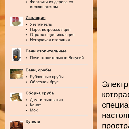
Форточки из дерева со
стеклопакетом
Изоляция
Утеплитель
Паро, ветроизоляция
Отражающая изоляция
Негорючая изоляция
Печи отопительные
Печи отопительные Везувий
Бани, срубы
Рубленные срубы
Обрезной брус
Электр
котора
Сборка сруба
Джут и льноватин
специа
Канат
Мох
настоя
Купели
простр