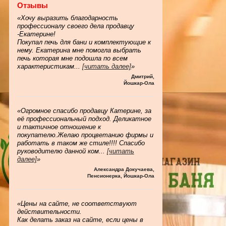
Отзывы
«Хочу выразить благодарность
профессионалу своего дела продавцу
-Екатерине!
Покупал печь для бани и комплектующие к
нему. Екатерина мне помогла выбрать
печь которая мне подошла по всем
характеристикам
...
[читать далее]
»
Дмитрий
,
Йошкар-Ола
«Огромное спасибо продавцу Катерине, за
её профессиональный подход. Деликатное
и тактичное отношение к
покупателю.Желаю процветанию фирмы и
работать в таком же стиле!!!! Спасибо
руководителю данной ком
...
[читать
далее]
»
Александра Докучаева
,
Пенсионерка, Йошкар-Ола
«Цены на сайте, не соответствуют
действительности.
Как делать заказ на сайте, если цены в