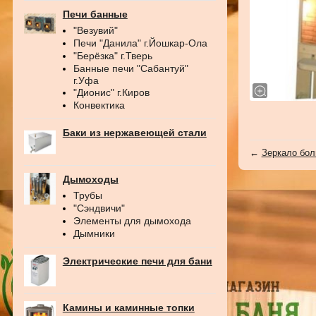
Печи банные
"Везувий"
Печи "Данила" г.Йошкар-Ола
"Берёзка" г.Тверь
Банные печи "Сабантуй"
г.Уфа
"Дионис" г.Киров
Конвектика
Баки из нержавеющей стали
←
Зеркало бо
Дымоходы
Трубы
"Сэндвичи"
Элементы для дымохода
Дымники
Электрические печи для бани
Камины и каминные топки