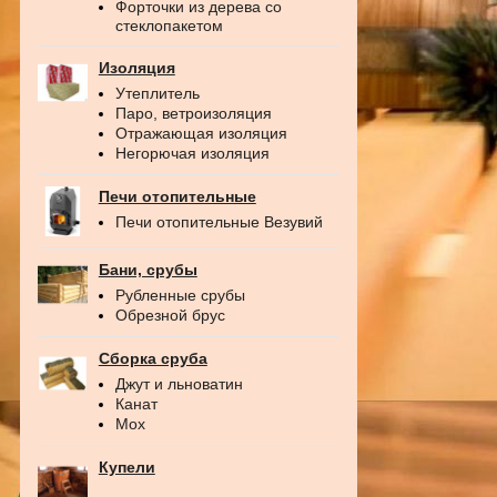
Форточки из дерева со
стеклопакетом
Изоляция
Утеплитель
Паро, ветроизоляция
Отражающая изоляция
Негорючая изоляция
Печи отопительные
Печи отопительные Везувий
Бани, срубы
Рубленные срубы
Обрезной брус
Сборка сруба
Джут и льноватин
Канат
Мох
Купели