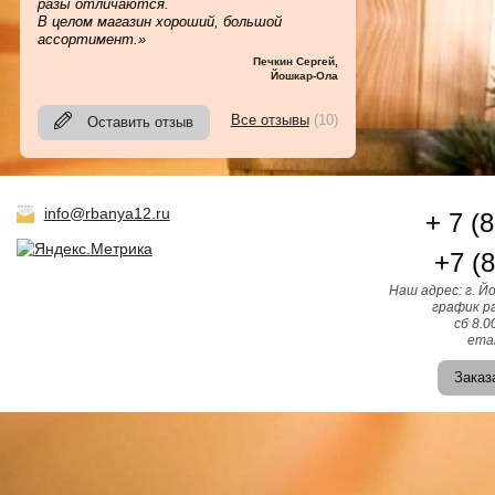
разы отличаются.
В целом магазин хороший, большой
ассортимент.»
Печкин Сергей
,
Йошкар-Ола
Все отзывы
(10)
Оставить отзыв
info@rbanya12.ru
+ 7 (
+7 (
Наш адрес: г. Й
график ра
сб 8.0
emai
Заказ