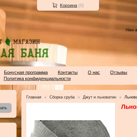
Корзина
(
0
)
Наш а
Бонусная программа
Контакты
О нас
Отзывы
Политика конфиденциальности
Главная
Сборка сруба
Джут и льноватин
Льнов
Льно