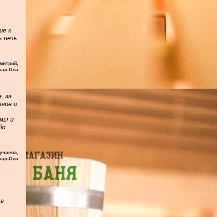
ие к
ь печь
митрий
,
кар-Ола
, за
тное и
мы и
бо
учаева
,
кар-Ола
 в