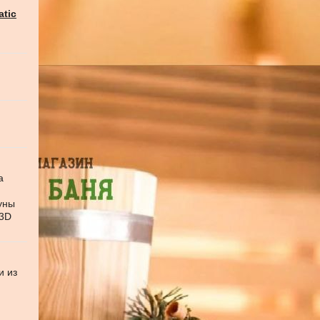
atic
а
уны
 3D
и из