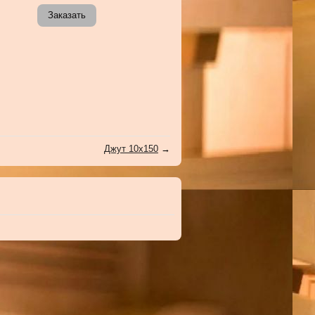
Заказать
Джут 10х150
→