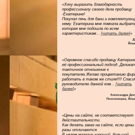
«Хочу выразить благодарность
профессионалу своего дела продавцу
-Екатерине!
Покупал печь для бани и комплектующ
нему. Екатерина мне помогла выбрат
которая мне подошла по всем
характеристикам
...
[читать далее]
»
Д
Йош
«Огромное спасибо продавцу Катерине
её профессиональный подход. Делика
тактичное отношение к
покупателю.Желаю процветанию фир
работать в таком же стиле!!!! Спаси
руководителю данной ком
...
[читать
далее]
»
Александра Док
Пенсионерка, Йош
«Цены на сайте, не соответствуют
действительности.
Как делать заказ на сайте, если цены
разы отличаются.
В целом магазин хороший, большой