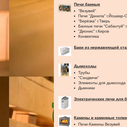
Печи банные
"Везувий"
Печи "Данила" г.Йошкар-
"Берёзка" г.Тверь
Банные печи "Сабантуй" 
"Дионис" г.Киров
Конвектика
Баки из нержавеющей ст
Дымоходы
Трубы
"Сэндвичи"
Элементы для дымохода
Дымники
Электрические печи для 
Камины и каминные топки
Печи-Камины Везувий