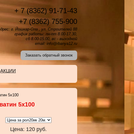
+ 7 (8362) 91-71-43
+7 (8362) 755-900
дрес: г. Йошкар-Ола , ул. Строителей 88
график работы: пн-пт 8.00-17.30,
сб 8.00-15.00, вс - выходной
email: info@rbanya12.ru
Заказать обратный звонок
АКЦИИ
атин 5х100
ватин 5х100
Цена:
120
руб.