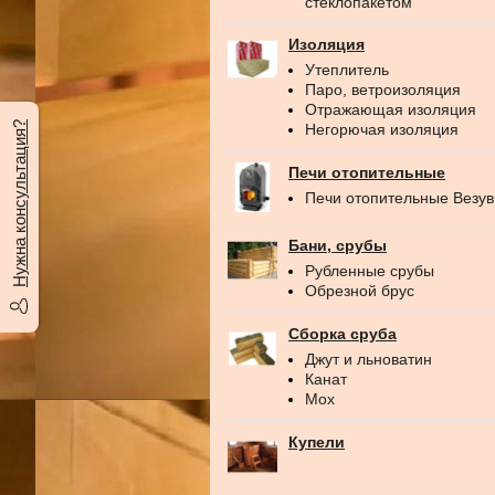
стеклопакетом
Изоляция
Утеплитель
Паро, ветроизоляция
Отражающая изоляция
Нужна консультация?
Негорючая изоляция
Печи отопительные
Печи отопительные Везу
Бани, срубы
Рубленные срубы
Обрезной брус
Сборка сруба
Джут и льноватин
Канат
Мох
Купели