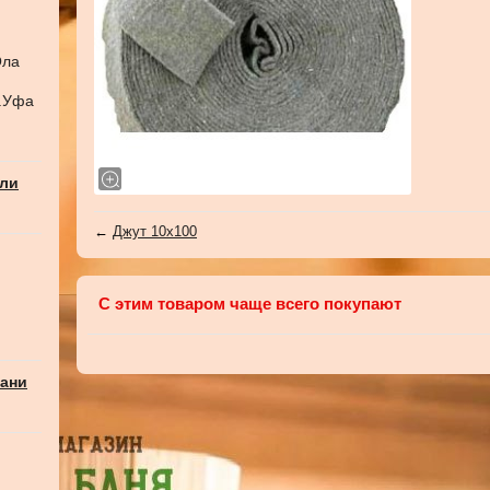
Ола
г.Уфа
али
←
Джут 10х100
С этим товаром чаще всего покупают
бани