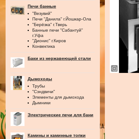
Печи банные
"Везувий"
Печи "Данила" г.Йошкар-Ола
"Берёзка" г.Тверь
Банные печи "Сабантуй"
г.Уфа
"Дионис" г.Киров
Конвектика
Баки из нержавеющей стали
Дымоходы
Трубы
"Сэндвичи"
Элементы для дымохода
Дымники
Электрические печи для бани
Камины и каминные топки