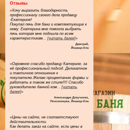
Отзывы
«Хочу выразить благодарность
профессионалу своего дела продавцу
-Екатерине!
Покупал печь для бани и комплектующие к
нему. Екатерина мне помогла выбрать
печь которая мне подошла по всем
характеристикам
...
[читать далее]
»
Дмитрий
,
Йошкар-Ола
«Огромное спасибо продавцу Катерине, за
её профессиональный подход. Деликатное
и тактичное отношение к
покупателю.Желаю процветанию фирмы и
работать в таком же стиле!!!! Спасибо
руководителю данной ком
...
[читать
далее]
»
Александра Докучаева
,
Пенсионерка, Йошкар-Ола
«Цены на сайте, не соответствуют
действительности.
Как делать заказ на сайте, если цены в