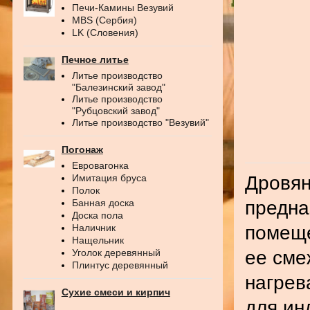
Печи-Камины Везувий
MBS (Сербия)
LK (Словения)
Печное литье
Литье производство
"Балезинский завод"
Литье производство
"Рубцовский завод"
Литье производство "Везувий"
Погонаж
Евровагонка
Дровян
Имитация бруса
Полок
предна
Банная доска
Доска пола
помеще
Наличник
Нащельник
ее сме
Уголок деревянный
Плинтус деревянный
нагрев
Сухие смеси и кирпич
для ин