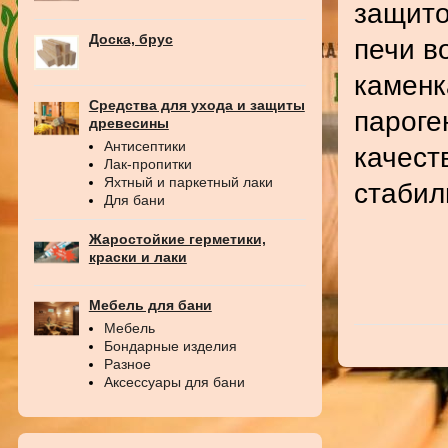
защито
Доска, брус
печи в
каменк
Средства для ухода и защиты
пароге
древесины
Антисептики
качест
Лак-пропитки
Яхтный и паркетный лаки
стабил
Для бани
Жаростойкие герметики,
краски и лаки
Мебель для бани
Мебель
Бондарные изделия
Разное
Аксессуары для бани