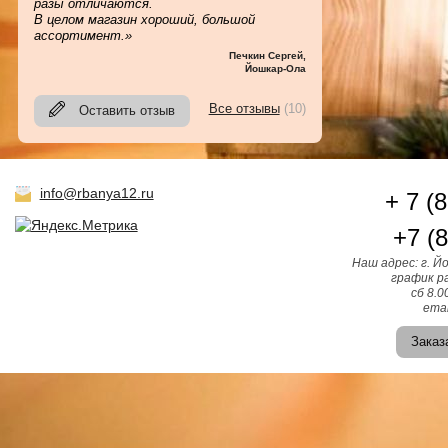
разы отличаются.
В целом магазин хороший, большой
ассортимент.»
Печкин Сергей
,
Йошкар-Ола
Все отзывы
(10)
Оставить отзыв
info@rbanya12.ru
+ 7 (
+7 (
Наш адрес: г. Й
график ра
сб 8.0
emai
Заказ