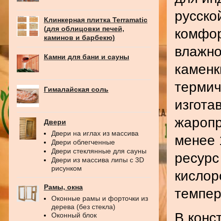
русско
Клинкерная плитка Terramatic
(для облицовки печей,
комфор
каминов и барбекю)
влажно
Камни для бани и сауны
каменк
термич
Гималайская соль
изгота
жаропр
Двери
Двери на иглах из массива
менее 
Двери облегченные
Двери стеклянные для сауны
ресурс
Двери из массива липы с 3D
рисунком
кислор
Рамы, окна
темпер
Оконные рамы и форточки из
дерева (без стекла)
В конс
Оконный блок