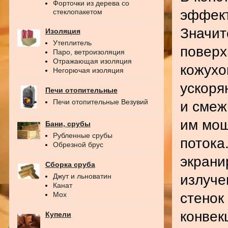
Форточки из дерева со
эффект
стеклопакетом
Значит
Изоляция
Утеплитель
поверх
Паро, ветроизоляция
Отражающая изоляция
кожухо
Негорючая изоляция
ускоря
Печи отопительные
Печи отопительные Везувий
и смеж
им мощ
Бани, срубы
Рубленные срубы
потока
Обрезной брус
экрани
Сборка сруба
излуче
Джут и льноватин
Канат
стенок
Мох
конвек
Купели