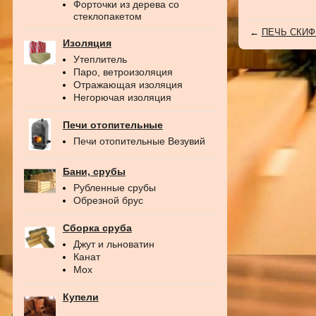
Форточки из дерева со
стеклопакетом
←
ПЕЧЬ СКИФ
Изоляция
Утеплитель
Паро, ветроизоляция
Отражающая изоляция
Негорючая изоляция
Печи отопительные
Печи отопительные Везувий
Бани, срубы
Рубленные срубы
Обрезной брус
Сборка сруба
Джут и льноватин
Канат
Мох
Купели