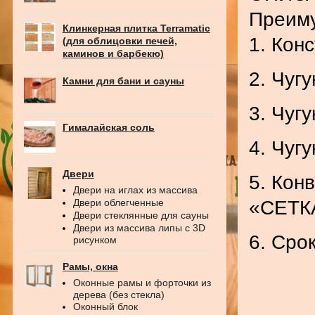
Преиму
Клинкерная плитка Terramatic
1. Кон
(для облицовки печей,
каминов и барбекю)
2. Чуг
Камни для бани и сауны
3. Чуг
Гималайская соль
4. Чуг
Двери
5. Кон
Двери на иглах из массива
«СЕТКА
Двери облегченные
Двери стеклянные для сауны
Двери из массива липы с 3D
6. Сро
рисунком
Рамы, окна
Оконные рамы и форточки из
дерева (без стекла)
Оконный блок