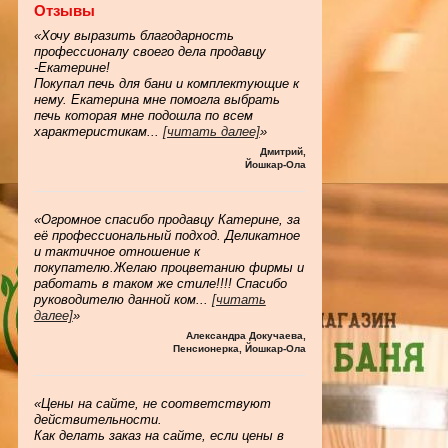
Отзывы
«Хочу выразить благодарность
профессионалу своего дела продавцу
-Екатерине!
Покупал печь для бани и комплектующие к
нему. Екатерина мне помогла выбрать
печь которая мне подошла по всем
характеристикам
...
[читать далее]
»
Дмитрий
,
Йошкар-Ола
«Огромное спасибо продавцу Катерине, за
её профессиональный подход. Деликатное
и тактичное отношение к
покупателю.Желаю процветанию фирмы и
работать в таком же стиле!!!! Спасибо
руководителю данной ком
...
[читать
далее]
»
Александра Докучаева
,
Пенсионерка, Йошкар-Ола
«Цены на сайте, не соответствуют
действительности.
Как делать заказ на сайте, если цены в