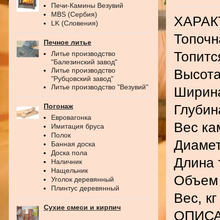
Печи-Камины Везувий
MBS (Сербия)
ХАРАК
LK (Словения)
Топочн
Печное литье
Топитс
Литье производство
"Балезинский завод"
Литье производство
Высота
"Рубцовский завод"
Литье производство "Везувий"
Ширина
Глубин
Погонаж
Евровагонка
Вес ка
Имитация бруса
Полок
Диамет
Банная доска
Доска пола
Длина 
Наличник
Нащельник
Объем 
Уголок деревянный
Плинтус деревянный
Вес, кг
Сухие смеси и кирпич
ОПИС