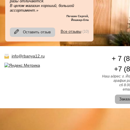
разы отличаются.
В целом магазин хороший, большой
ассортимент.»
Печкин Сергей
,
Йошкар-Ола
Все отзывы
(10)
Оставить отзыв
info@rbanya12.ru
+ 7 (
+7 (
Наш адрес: г. Й
график ра
сб 8.0
emai
Заказ