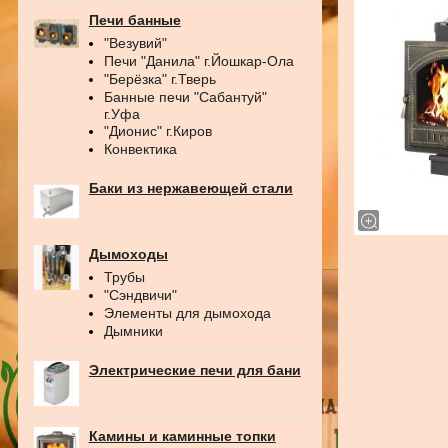
Печи банные
"Везувий"
Печи "Данила" г.Йошкар-Ола
"Берёзка" г.Тверь
Банные печи "Сабантуй"
г.Уфа
"Дионис" г.Киров
Конвектика
Баки из нержавеющей стали
Дымоходы
Трубы
"Сэндвичи"
Элементы для дымохода
Дымники
Электрические печи для бани
Камины и каминные топки