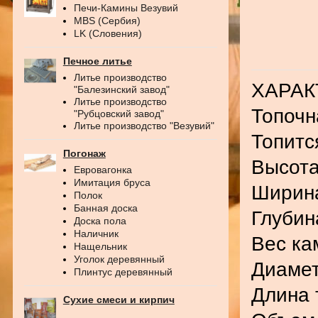
Печи-Камины Везувий
MBS (Сербия)
LK (Словения)
Печное литье
Литье производство
ХАРАК
"Балезинский завод"
Литье производство
Топочн
"Рубцовский завод"
Литье производство "Везувий"
Топитс
Погонаж
Высота
Евровагонка
Имитация бруса
Ширина
Полок
Банная доска
Глубин
Доска пола
Наличник
Вес ка
Нащельник
Уголок деревянный
Диамет
Плинтус деревянный
Длина 
Сухие смеси и кирпич