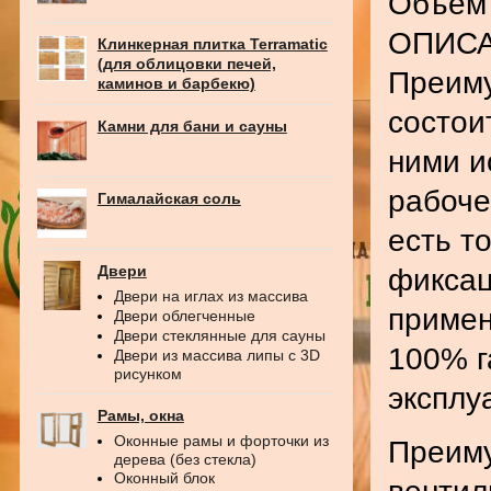
Объем 
ОПИС
Клинкерная плитка Terramatic
(для облицовки печей,
Преиму
каминов и барбекю)
состои
Камни для бани и сауны
ними и
рабоче
Гималайская соль
есть т
Двери
фиксац
Двери на иглах из массива
примен
Двери облегченные
Двери стеклянные для сауны
100% г
Двери из массива липы с 3D
рисунком
эксплу
Рамы, окна
Оконные рамы и форточки из
Преиму
дерева (без стекла)
Оконный блок