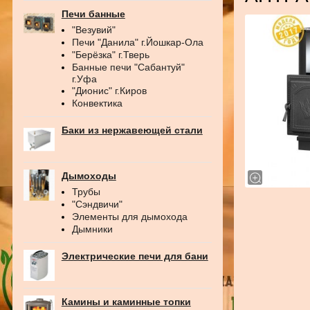
Печи банные
"Везувий"
Печи "Данила" г.Йошкар-Ола
"Берёзка" г.Тверь
Банные печи "Сабантуй"
г.Уфа
"Дионис" г.Киров
Конвектика
Баки из нержавеющей стали
Дымоходы
Трубы
"Сэндвичи"
Элементы для дымохода
Дымники
Электрические печи для бани
Камины и каминные топки