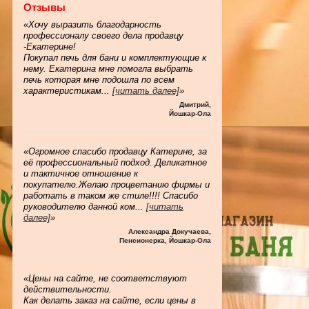
Отзывы
«Хочу выразить благодарность
профессионалу своего дела продавцу
-Екатерине!
Покупал печь для бани и комплектующие к
нему. Екатерина мне помогла выбрать
печь которая мне подошла по всем
характеристикам
...
[читать далее]
»
Дмитрий
,
Йошкар-Ола
«Огромное спасибо продавцу Катерине, за
её профессиональный подход. Деликатное
и тактичное отношение к
покупателю.Желаю процветанию фирмы и
работать в таком же стиле!!!! Спасибо
руководителю данной ком
...
[читать
далее]
»
Александра Докучаева
,
Пенсионерка, Йошкар-Ола
«Цены на сайте, не соответствуют
действительности.
Как делать заказ на сайте, если цены в