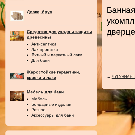
Банная
Доска, брус
укомпл
дверце
Средства для ухода и защиты
древесины
Антисептики
Лак-пропитки
Яхтный и паркетный лаки
Для бани
Жаростойкие герметики,
←
ЧУГУННАЯ П
краски и лаки
Мебель для бани
Мебель
Бондарные изделия
Разное
Аксессуары для бани