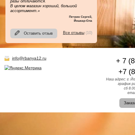
разы отличаются.
В целом магазин хороший, большой
ассортимент.»
Печкин Сергей
,
Йошкар-Ола
Все отзывы
(10)
Оставить отзыв
info@rbanya12.ru
+ 7 (
+7 (
Наш адрес: г. Й
график ра
сб 8.0
emai
Заказ