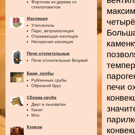
вентил
Форточки из дерева со
стеклопакетом
максим
Изоляция
четырё
Утеплитель
Больша
Паро, ветроизоляция
Отражающая изоляция
каменк
Негорючая изоляция
позвол
Печи отопительные
Печи отопительные Везувий
темпер
Бани, срубы
пароге
Рубленные срубы
печи о
Обрезной брус
конвек
Сборка сруба
Джут и льноватин
значит
Канат
Мох
парилк
Купели
конвек