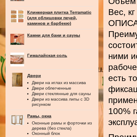
Объем 
Вес, кг
Клинкерная плитка Terramatic
(для облицовки печей,
ОПИС
каминов и барбекю)
Преиму
Камни для бани и сауны
состои
ними и
Гималайская соль
рабоче
Двери
есть т
Двери на иглах из массива
фиксац
Двери облегченные
Двери стеклянные для сауны
примен
Двери из массива липы с 3D
рисунком
100% г
Рамы, окна
эксплу
Оконные рамы и форточки из
дерева (без стекла)
Оконный блок