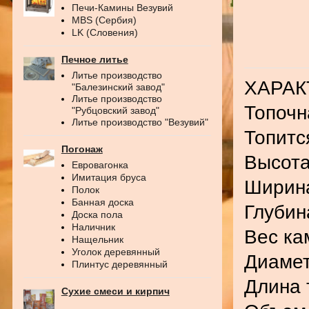
Печи-Камины Везувий
MBS (Сербия)
LK (Словения)
Печное литье
Литье производство
ХАРАК
"Балезинский завод"
Литье производство
Топочн
"Рубцовский завод"
Литье производство "Везувий"
Топитс
Погонаж
Высота
Евровагонка
Имитация бруса
Ширина
Полок
Банная доска
Глубин
Доска пола
Наличник
Вес ка
Нащельник
Уголок деревянный
Диамет
Плинтус деревянный
Длина 
Сухие смеси и кирпич