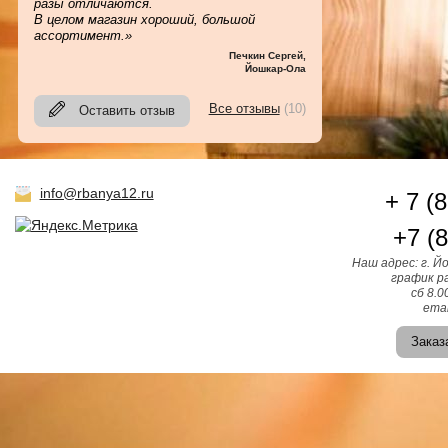
разы отличаются.
В целом магазин хороший, большой
ассортимент.»
Печкин Сергей
,
Йошкар-Ола
Все отзывы
(10)
Оставить отзыв
info@rbanya12.ru
+ 7 (
+7 (
Наш адрес: г. Й
график ра
сб 8.0
emai
Заказ