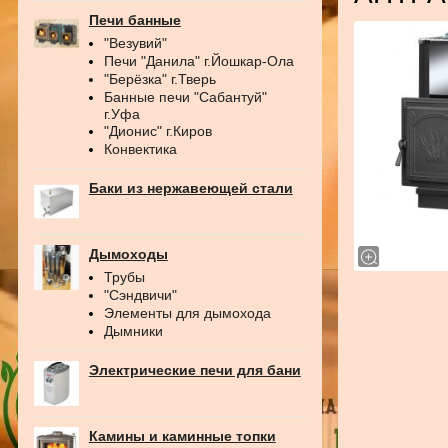
Печи банные
"Везувий"
Печи "Данила" г.Йошкар-Ола
"Берёзка" г.Тверь
Банные печи "Сабантуй"
г.Уфа
"Дионис" г.Киров
Конвектика
Баки из нержавеющей стали
Дымоходы
Трубы
"Сэндвичи"
Элементы для дымохода
Дымники
Электрические печи для бани
Камины и каминные топки