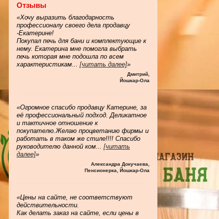
Отзывы
«Хочу выразить благодарность
профессионалу своего дела продавцу
-Екатерине!
Покупал печь для бани и комплектующие к
нему. Екатерина мне помогла выбрать
печь которая мне подошла по всем
характеристикам
...
[читать далее]
»
Дмитрий
,
Йошкар-Ола
«Огромное спасибо продавцу Катерине, за
её профессиональный подход. Деликатное
и тактичное отношение к
покупателю.Желаю процветанию фирмы и
работать в таком же стиле!!!! Спасибо
руководителю данной ком
...
[читать
далее]
»
Александра Докучаева
,
Пенсионерка, Йошкар-Ола
«Цены на сайте, не соответствуют
действительности.
Как делать заказ на сайте, если цены в