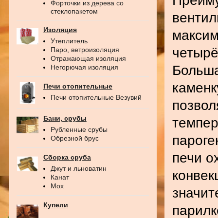
Преиму
Форточки из дерева со
стеклопакетом
вентил
Изоляция
максим
Утеплитель
четырё
Паро, ветроизоляция
Отражающая изоляция
Больша
Негорючая изоляция
каменк
Печи отопительные
Печи отопительные Везувий
позвол
Бани, срубы
темпер
Рубленные срубы
пароге
Обрезной брус
печи о
Сборка сруба
Джут и льноватин
конвек
Канат
Мох
значит
Купели
парилк