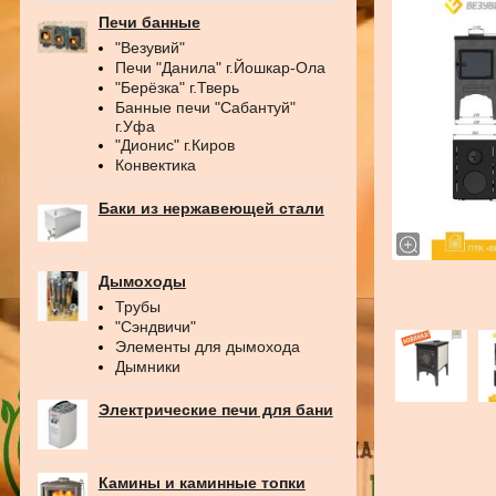
Печи банные
"Везувий"
Печи "Данила" г.Йошкар-Ола
"Берёзка" г.Тверь
Банные печи "Сабантуй"
г.Уфа
"Дионис" г.Киров
Конвектика
Баки из нержавеющей стали
Дымоходы
Трубы
"Сэндвичи"
Элементы для дымохода
Дымники
Электрические печи для бани
Камины и каминные топки