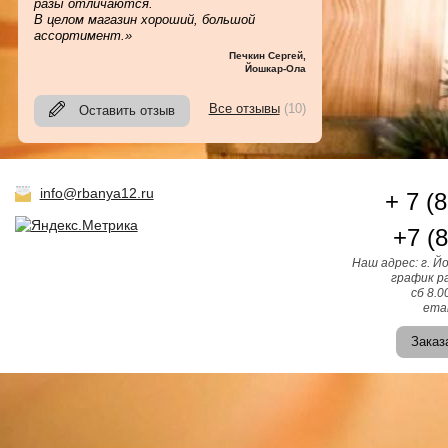
разы отличаются.
В целом магазин хороший, большой
ассортимент.»
Печкин Сергей
,
Йошкар-Ола
Все отзывы
(10)
Оставить отзыв
info@rbanya12.ru
+ 7 (
+7 (
Наш адрес: г. Й
график ра
сб 8.0
emai
Заказ