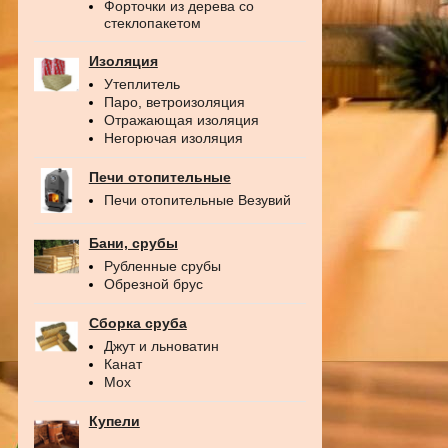
Форточки из дерева со
стеклопакетом
Изоляция
Утеплитель
Паро, ветроизоляция
Отражающая изоляция
Негорючая изоляция
Печи отопительные
Печи отопительные Везувий
Бани, срубы
Рубленные срубы
Обрезной брус
Сборка сруба
Джут и льноватин
Канат
Мох
Купели