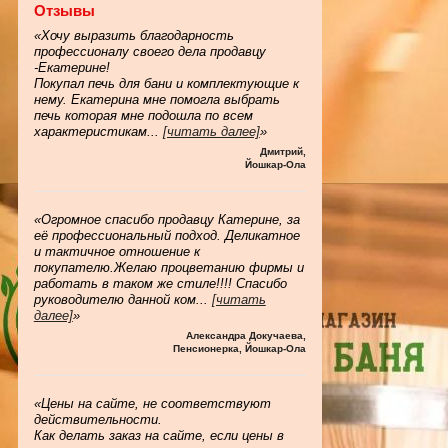
Отзывы
«Хочу выразить благодарность
профессионалу своего дела продавцу
-Екатерине!
Покупал печь для бани и комплектующие к
нему. Екатерина мне помогла выбрать
печь которая мне подошла по всем
характеристикам
...
[читать далее]
»
Дмитрий
,
Йошкар-Ола
«Огромное спасибо продавцу Катерине, за
её профессиональный подход. Деликатное
и тактичное отношение к
покупателю.Желаю процветанию фирмы и
работать в таком же стиле!!!! Спасибо
руководителю данной ком
...
[читать
далее]
»
Александра Докучаева
,
Пенсионерка, Йошкар-Ола
«Цены на сайте, не соответствуют
действительности.
Как делать заказ на сайте, если цены в