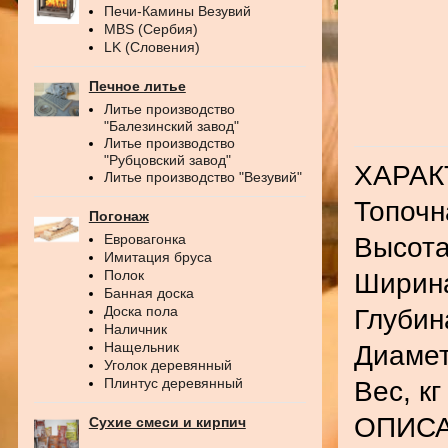
Печи-Камины Везувий
MBS (Сербия)
LK (Словения)
Печное литье
Литье производство
"Балезинский завод"
Литье производство
"Рубцовский завод"
ХАРАК
Литье производство "Везувий"
Топочн
Погонаж
Евровагонка
Высота
Имитация бруса
Полок
Ширина
Банная доска
Доска пола
Глубин
Наличник
Нащельник
Диамет
Уголок деревянный
Плинтус деревянный
Вес, кг
ОПИС
Сухие смеси и кирпич