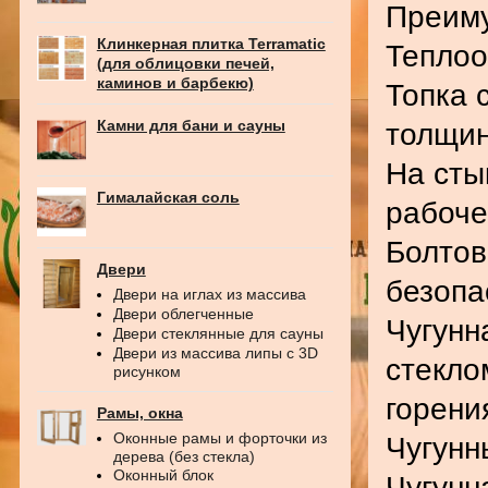
Преиму
Клинкерная плитка Terramatic
Теплоо
(для облицовки печей,
каминов и барбекю)
Топка 
Камни для бани и сауны
толщин
На сты
Гималайская соль
рабоче
Болтов
Двери
безопа
Двери на иглах из массива
Двери облегченные
Чугунн
Двери стеклянные для сауны
Двери из массива липы с 3D
стекло
рисунком
горени
Рамы, окна
Оконные рамы и форточки из
Чугунн
дерева (без стекла)
Оконный блок
Чугунн