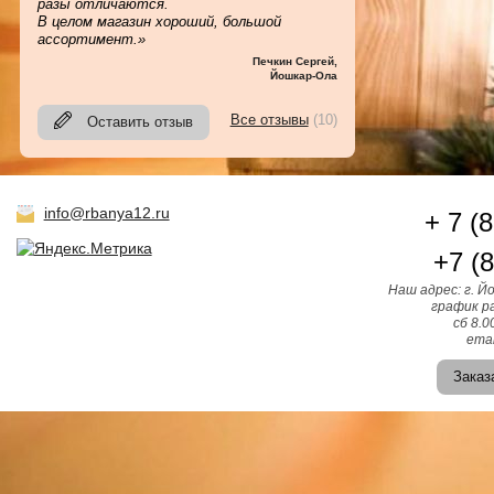
разы отличаются.
В целом магазин хороший, большой
ассортимент.»
Печкин Сергей
,
Йошкар-Ола
Все отзывы
(10)
Оставить отзыв
info@rbanya12.ru
+ 7 (
+7 (
Наш адрес: г. Й
график ра
сб 8.0
emai
Заказ