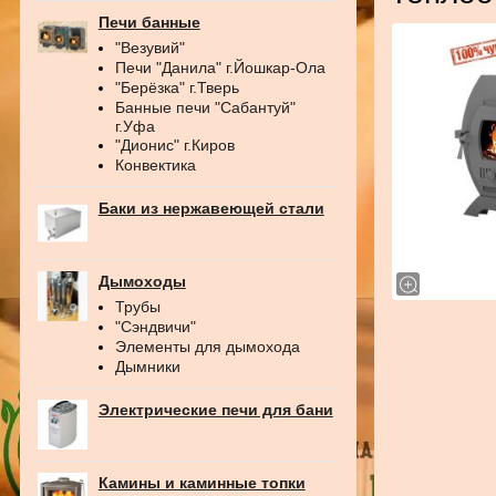
Печи банные
"Везувий"
Печи "Данила" г.Йошкар-Ола
"Берёзка" г.Тверь
Банные печи "Сабантуй"
г.Уфа
"Дионис" г.Киров
Конвектика
Баки из нержавеющей стали
Дымоходы
Трубы
"Сэндвичи"
Элементы для дымохода
Дымники
Электрические печи для бани
Камины и каминные топки