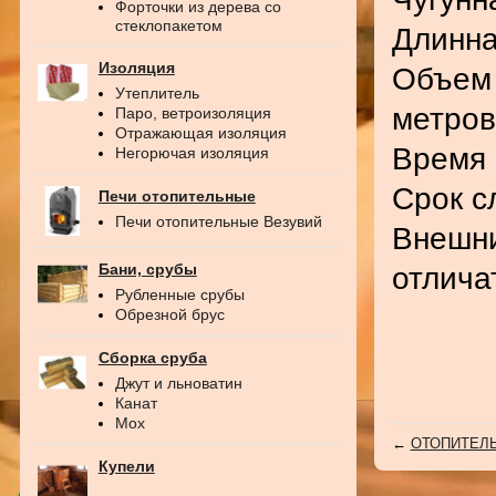
Форточки из дерева со
стеклопакетом
Длинна
Изоляция
Объем 
Утеплитель
метров
Паро, ветроизоляция
Отражающая изоляция
Время 
Негорючая изоляция
Срок с
Печи отопительные
Печи отопительные Везувий
Внешни
Бани, срубы
отлича
Рубленные срубы
Обрезной брус
Сборка сруба
Джут и льноватин
Канат
Мох
←
ОТОПИТЕЛЬ
Купели