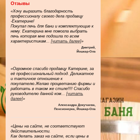
Отзывы
«Хочу выразить благодарность
профессионалу своего дела продавцу
-Екатерине!
Покупал печь для бани и комплектующие к
нему. Екатерина мне помогла выбрать
печь которая мне подошла по всем
характеристикам
...
[читать далее]
»
Дмитрий
,
Йошкар-Ола
«Огромное спасибо продавцу Катерине, за
её профессиональный подход. Деликатное
и тактичное отношение к
покупателю.Желаю процветанию фирмы и
работать в таком же стиле!!!! Спасибо
руководителю данной ком
...
[читать
далее]
»
Александра Докучаева
,
Пенсионерка, Йошкар-Ола
«Цены на сайте, не соответствуют
действительности.
Как делать заказ на сайте, если цены в