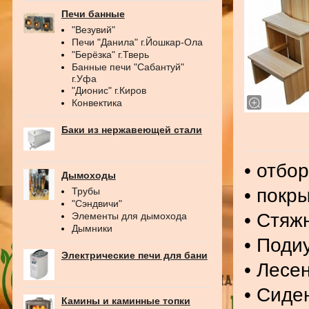
Печи банные
"Везувий"
Печи "Данила" г.Йошкар-Ола
"Берёзка" г.Тверь
Банные печи "Сабантуй"
г.Уфа
"Дионис" г.Киров
Конвектика
Баки из нержавеющей стали
• отбо
Дымоходы
• покр
Трубы
"Сэндвичи"
• Стяж
Элементы для дымохода
Дымники
• Поди
Электрические печи для бани
• Лесе
• Сиде
Камины и каминные топки