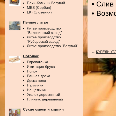
• Слив
Печи-Камины Везувий
MBS (Сербия)
• Возм
LK (Словения)
Печное литье
Литье производство
"Балезинский завод"
Литье производство
"Рубцовский завод"
Литье производство "Везувий"
←
КУПЕЛЬ УГ
Погонаж
Евровагонка
Имитация бруса
Полок
Банная доска
Доска пола
Наличник
Нащельник
Уголок деревянный
Плинтус деревянный
Сухие смеси и кирпич