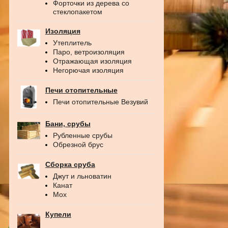
Форточки из дерева со
стеклопакетом
Изоляция
Утеплитель
Паро, ветроизоляция
Отражающая изоляция
Негорючая изоляция
Печи отопительные
Печи отопительные Везувий
Бани, срубы
Рубленные срубы
Обрезной брус
Сборка сруба
Джут и льноватин
Канат
Мох
Купели