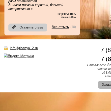
разы отличаются.
В целом магазин хороший, большой
ассортимент.»
Печкин Сергей
,
Йошкар-Ола
Все отзывы
(10)
Оставить отзыв
info@rbanya12.ru
+ 7 (
+7 (
Наш адрес: г. Й
график ра
сб 8.0
emai
Заказ