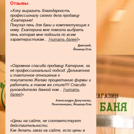
Отзывы
«Хочу выразить благодарность
профессионалу своего дела продавцу
-Екатерине!
Покупал печь для бани и комплектующие к
нему. Екатерина мне помогла выбрать
печь которая мне подошла по всем
характеристикам
...
[читать далее]
»
Дмитрий
,
Йошкар-Ола
«Огромное спасибо продавцу Катерине, за
её профессиональный подход. Деликатное
и тактичное отношение к
покупателю.Желаю процветанию фирмы и
работать в таком же стиле!!!! Спасибо
руководителю данной ком
...
[читать
далее]
»
Александра Докучаева
,
Пенсионерка, Йошкар-Ола
«Цены на сайте, не соответствуют
действительности.
Как делать заказ на сайте, если цены в