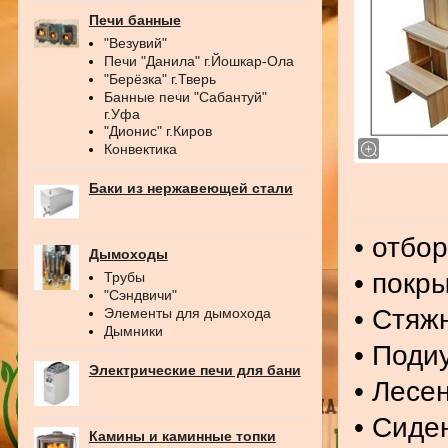
Печи банные
"Везувий"
Печи "Данила" г.Йошкар-Ола
"Берёзка" г.Тверь
Банные печи "Сабантуй"
г.Уфа
"Дионис" г.Киров
Конвектика
Баки из нержавеющей стали
• отбо
Дымоходы
• покр
Трубы
"Сэндвичи"
• Стяж
Элементы для дымохода
Дымники
• Поди
Электрические печи для бани
• Лесе
• Сиде
Камины и каминные топки