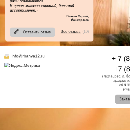
разы отличаются.
В целом магазин хороший, большой
ассортимент.»
Печкин Сергей
,
Йошкар-Ола
Все отзывы
(10)
Оставить отзыв
info@rbanya12.ru
+ 7 (
+7 (
Наш адрес: г. Й
график ра
сб 8.0
emai
Заказ