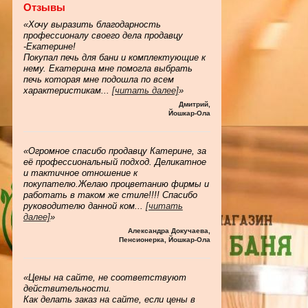
Отзывы
«Хочу выразить благодарность
профессионалу своего дела продавцу
-Екатерине!
Покупал печь для бани и комплектующие к
нему. Екатерина мне помогла выбрать
печь которая мне подошла по всем
характеристикам
...
[читать далее]
»
Дмитрий
,
Йошкар-Ола
«Огромное спасибо продавцу Катерине, за
её профессиональный подход. Деликатное
и тактичное отношение к
покупателю.Желаю процветанию фирмы и
работать в таком же стиле!!!! Спасибо
руководителю данной ком
...
[читать
далее]
»
Александра Докучаева
,
Пенсионерка, Йошкар-Ола
«Цены на сайте, не соответствуют
действительности.
Как делать заказ на сайте, если цены в