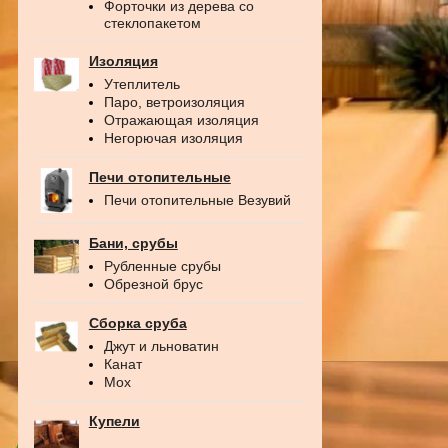
Форточки из дерева со
стеклопакетом
Изоляция
Утеплитель
Паро, ветроизоляция
Отражающая изоляция
Негорючая изоляция
Печи отопительные
Печи отопительные Везувий
Бани, срубы
Рубленные срубы
Обрезной брус
Сборка сруба
Джут и льноватин
Канат
Мох
Купели