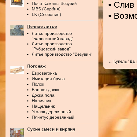
• Слив
Печи-Камины Везувий
MBS (Сербия)
• Возм
LK (Словения)
Печное литье
Литье производство
"Балезинский завод"
Литье производство
"Рубцовский завод"
Литье производство "Везувий"
←
Купель "Дач
Погонаж
Евровагонка
Имитация бруса
Полок
Банная доска
Доска пола
Наличник
Нащельник
Уголок деревянный
Плинтус деревянный
Сухие смеси и кирпич