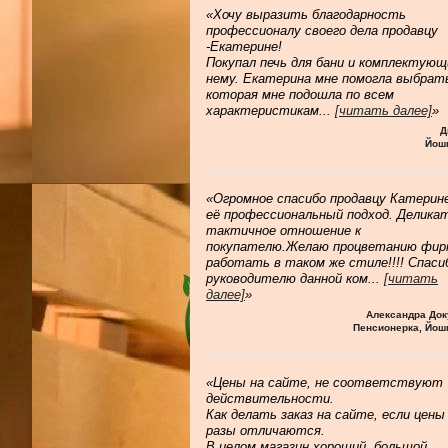
«Хочу выразить благодарность
профессионалу своего дела продавцу
-Екатерине!
Покупал печь для бани и комплектующ
нему. Екатерина мне помогла выбрат
которая мне подошла по всем
характеристикам
...
[читать далее]
»
Д
Йош
«Огромное спасибо продавцу Катерине
её профессиональный подход. Делика
тактичное отношение к
покупателю.Желаю процветанию фир
работать в таком же стиле!!!! Спаси
руководителю данной ком
...
[читать
далее]
»
Александра Док
Пенсионерка, Йош
«Цены на сайте, не соответствуют
действительности.
Как делать заказ на сайте, если цены
разы отличаются.
В целом магазин хороший, большой