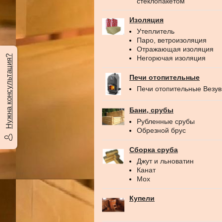
стеклопакетом
Изоляция
Утеплитель
Паро, ветроизоляция
Отражающая изоляция
Нужна консультация?
Негорючая изоляция
Печи отопительные
Печи отопительные Везу
Бани, срубы
Рубленные срубы
Обрезной брус
Сборка сруба
Джут и льноватин
Канат
Мох
Купели