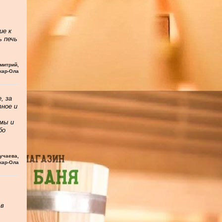
ие к
ь печь
митрий
,
кар-Ола
, за
тное и
мы и
бо
учаева
,
кар-Ола
 в