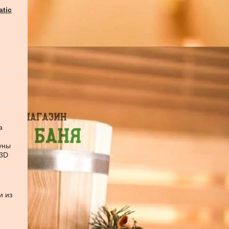
atic
а
уны
 3D
и из