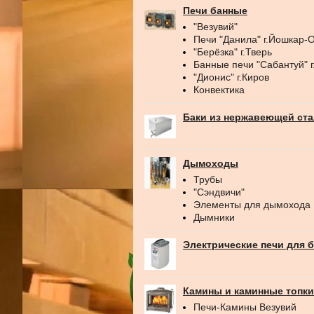
Печи банные
"Везувий"
Печи "Данила" г.Йошкар-
"Берёзка" г.Тверь
Банные печи "Сабантуй" 
"Дионис" г.Киров
Конвектика
Баки из нержавеющей ст
Дымоходы
Трубы
"Сэндвичи"
Элементы для дымохода
Дымники
Электрические печи для 
Камины и каминные топки
Печи-Камины Везувий