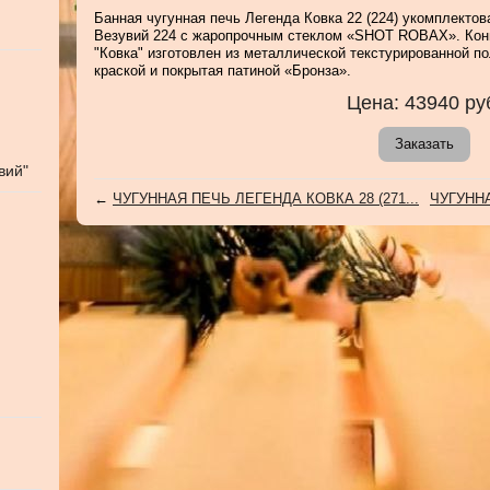
Банная чугунная печь Легенда Ковка 22 (224) укомплектов
Везувий 224 с жаропрочным стеклом «SHOT ROBAX». Кон
"Ковка" изготовлен из металлической текстурированной п
краской и покрытая патиной «Бронза».
Цена:
43940
ру
Заказать
вий"
←
ЧУГУННАЯ ПЕЧЬ ЛЕГЕНДА КОВКА 28 (271...
ЧУГУННА