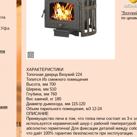
"Везуви
Ола
по цена
г.Уфа
али
ХАРАКТЕРИСТИКИ
Топочная дверца Везувий 224
Топится Из смежного помещения
Высота, мм 700
Ширина, мм 510
Глубина, мм 760
Вес камней, кг 180
Диаметр дымохода, мм 115-120
бани
Объем парильного помещения, м3 12-24
ОПИСАНИЕ
Преимущество печи в том, что топка печи состоит из 3-х 
используется керамический шнур с рабочей температурой 1
абсолютно герметична! Для фиксации деталей между собо
что даёт 100% гарантию безопасности при эксплуатации.