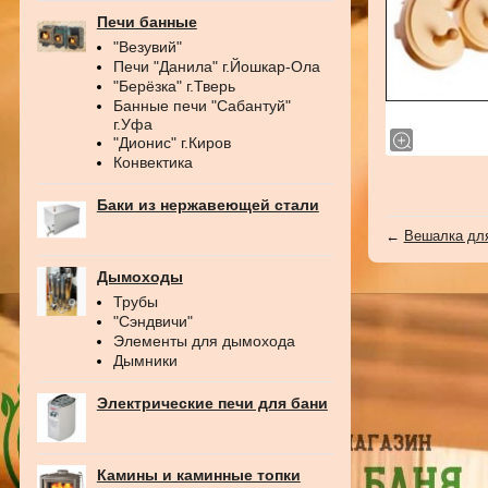
Печи банные
"Везувий"
Печи "Данила" г.Йошкар-Ола
"Берёзка" г.Тверь
Банные печи "Сабантуй"
г.Уфа
"Дионис" г.Киров
Конвектика
Баки из нержавеющей стали
←
Вешалка дл
Дымоходы
Трубы
"Сэндвичи"
Элементы для дымохода
Дымники
Электрические печи для бани
Камины и каминные топки