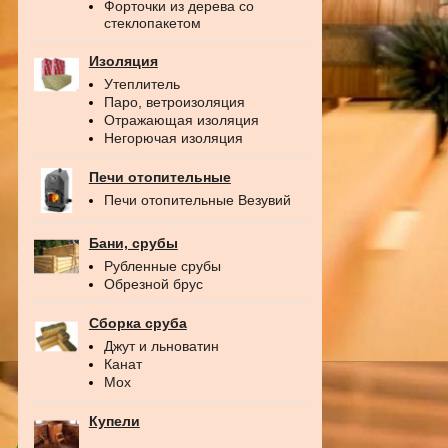
Форточки из дерева со
стеклопакетом
Изоляция
Утеплитель
Паро, ветроизоляция
Отражающая изоляция
Негорючая изоляция
Печи отопительные
Печи отопительные Везувий
Бани, срубы
Рубленные срубы
Обрезной брус
Сборка сруба
Джут и льноватин
Канат
Мох
Купели