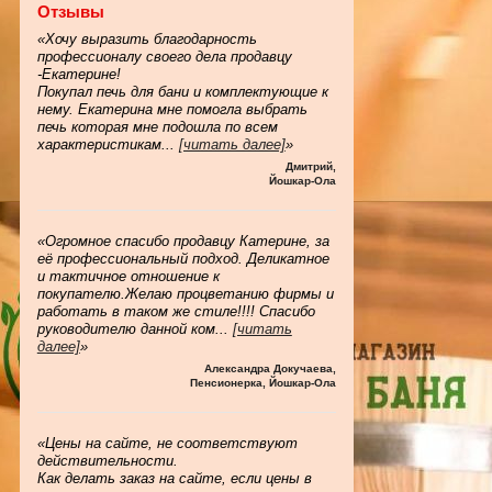
Отзывы
«Хочу выразить благодарность
профессионалу своего дела продавцу
-Екатерине!
Покупал печь для бани и комплектующие к
нему. Екатерина мне помогла выбрать
печь которая мне подошла по всем
характеристикам
...
[читать далее]
»
Дмитрий
,
Йошкар-Ола
«Огромное спасибо продавцу Катерине, за
её профессиональный подход. Деликатное
и тактичное отношение к
покупателю.Желаю процветанию фирмы и
работать в таком же стиле!!!! Спасибо
руководителю данной ком
...
[читать
далее]
»
Александра Докучаева
,
Пенсионерка, Йошкар-Ола
«Цены на сайте, не соответствуют
действительности.
Как делать заказ на сайте, если цены в