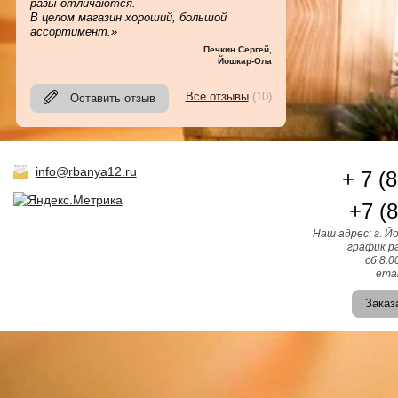
разы отличаются.
В целом магазин хороший, большой
ассортимент.»
Печкин Сергей
,
Йошкар-Ола
Все отзывы
(10)
Оставить отзыв
info@rbanya12.ru
+ 7 (
+7 (
Наш адрес: г. Й
график ра
сб 8.0
emai
Заказ