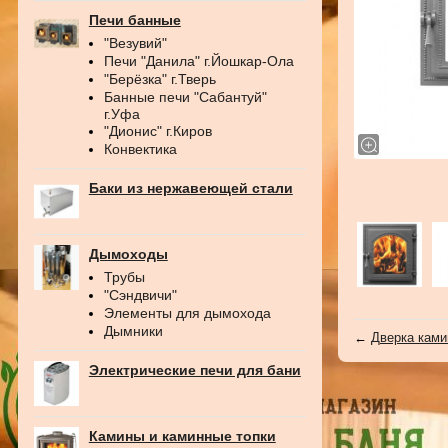
Печи банные
"Везувий"
Печи "Данила" г.Йошкар-Ола
"Берёзка" г.Тверь
Банные печи "Сабантуй"
г.Уфа
"Дионис" г.Киров
Конвектика
Баки из нержавеющей стали
Дымоходы
Трубы
"Сэндвичи"
Элементы для дымохода
Дымники
←
Дверка ками
Электрические печи для бани
Камины и каминные топки