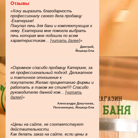
Отзывы
«Хочу выразить благодарность
профессионалу своего дела продавцу
-Екатерине!
Покупал печь для бани и комплектующие к
нему. Екатерина мне помогла выбрать
печь которая мне подошла по всем
характеристикам
...
[читать далее]
»
Дмитрий
,
Йошкар-Ола
«Огромное спасибо продавцу Катерине, за
её профессиональный подход. Деликатное
и тактичное отношение к
покупателю.Желаю процветанию фирмы и
работать в таком же стиле!!!! Спасибо
руководителю данной ком
...
[читать
далее]
»
Александра Докучаева
,
Пенсионерка, Йошкар-Ола
«Цены на сайте, не соответствуют
действительности.
Как делать заказ на сайте, если цены в