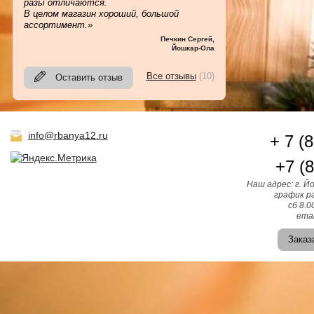
разы отличаются.
В целом магазин хороший, большой
ассортимент.»
Печкин Сергей
,
Йошкар-Ола
Все отзывы
(10)
Оставить отзыв
info@rbanya12.ru
+ 7 (
+7 (
Наш адрес: г. Й
график ра
сб 8.0
emai
Заказ