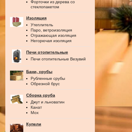
Форточки из дерева со
стеклопакетом
Изоляция
Утеплитель
Паро, ветроизоляция
Отражающая изоляция
Негорючая изоляция
Печи отопительные
Печи отопительные Везувий
Бани, срубы
Рубленные срубы
Обрезной брус
Сборка сруба
Джут и льноватин
Канат
Мох
Купели