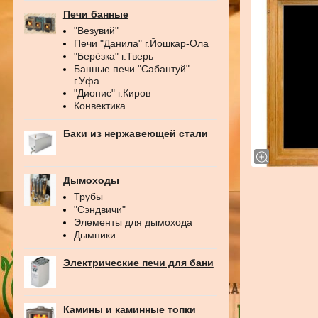
Печи банные
"Везувий"
Печи "Данила" г.Йошкар-Ола
"Берёзка" г.Тверь
Банные печи "Сабантуй"
г.Уфа
"Дионис" г.Киров
Конвектика
Баки из нержавеющей стали
Дымоходы
Трубы
"Сэндвичи"
Элементы для дымохода
Дымники
Электрические печи для бани
Камины и каминные топки