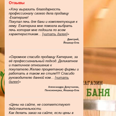
Отзывы
«Хочу выразить благодарность
профессионалу своего дела продавцу
-Екатерине!
Покупал печь для бани и комплектующие к
нему. Екатерина мне помогла выбрать
печь которая мне подошла по всем
характеристикам
...
[читать далее]
»
Дмитрий
,
Йошкар-Ола
«Огромное спасибо продавцу Катерине, за
её профессиональный подход. Деликатное
и тактичное отношение к
покупателю.Желаю процветанию фирмы и
работать в таком же стиле!!!! Спасибо
руководителю данной ком
...
[читать
далее]
»
Александра Докучаева
,
Пенсионерка, Йошкар-Ола
«Цены на сайте, не соответствуют
действительности.
Как делать заказ на сайте, если цены в