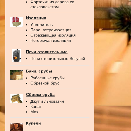
Форточки из дерева со
стеклопакетом
Изоляция
Утеплитель
Паро, ветроизоляция
Отражающая изоляция
Негорючая изоляция
Печи отопительные
Печи отопительные Везувий
Бани, срубы
Рубленные срубы
Обрезной брус
Сборка сруба
Джут и льноватин
Канат
Мох
Купели