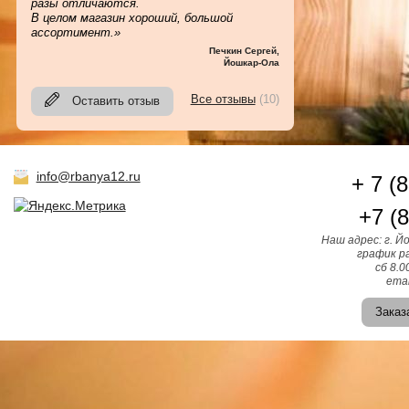
разы отличаются.
В целом магазин хороший, большой
ассортимент.»
Печкин Сергей
,
Йошкар-Ола
Все отзывы
(10)
Оставить отзыв
info@rbanya12.ru
+ 7 (
+7 (
Наш адрес: г. Й
график ра
сб 8.0
emai
Заказ