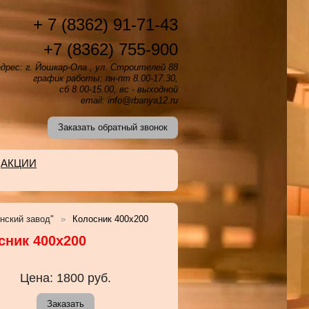
+ 7 (8362) 91-71-43
+7 (8362) 755-900
дрес: г. Йошкар-Ола , ул. Строителей 88
график работы: пн-пт 8.00-17.30,
сб 8.00-15.00, вс - выходной
email: info@rbanya12.ru
Заказать обратный звонок
АКЦИИ
нский завод"
Колосник 400х200
сник 400х200
Цена:
1800
руб.
Заказать