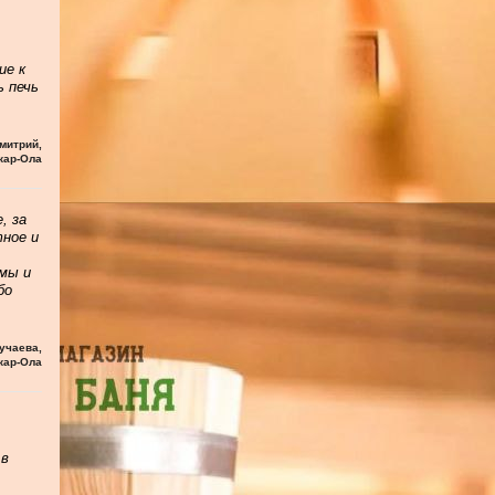
ие к
ь печь
митрий
,
кар-Ола
, за
тное и
мы и
бо
учаева
,
кар-Ола
 в