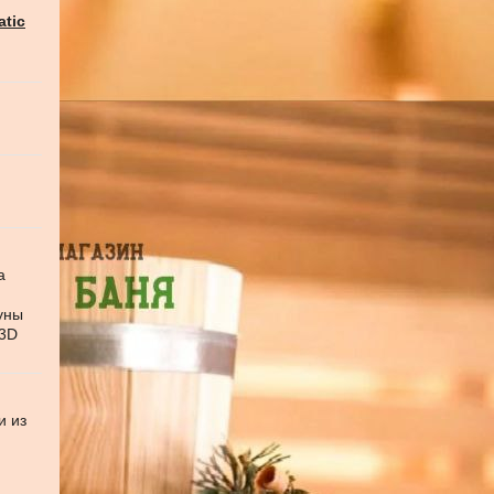
atic
а
уны
 3D
и из