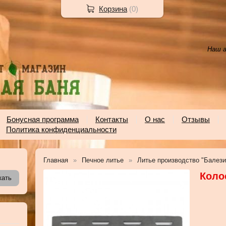
Корзина
(
0
)
Наш а
Бонусная программа
Контакты
О нас
Отзывы
Политика конфиденциальности
Главная
Печное литье
Литье производство "Балези
Коло