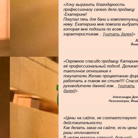
«Хочу выразить благодарность
профессионалу своего дела продавцу
-Екатерине!
Покупал печь для бани и комплектующ
нему. Екатерина мне помогла выбрат
которая мне подошла по всем
характеристикам
...
[читать далее]
»
Д
Йош
«Огромное спасибо продавцу Катерине
её профессиональный подход. Делика
тактичное отношение к
покупателю.Желаю процветанию фир
работать в таком же стиле!!!! Спаси
руководителю данной ком
...
[читать
далее]
»
Александра Док
Пенсионерка, Йош
«Цены на сайте, не соответствуют
действительности.
Как делать заказ на сайте, если цены
разы отличаются.
В целом магазин хороший, большой