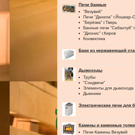
Печи банные
"Везувий"
Печи "Данила" г.Йошкар-
"Берёзка" г.Тверь
Банные печи "Сабантуй" 
"Дионис" г.Киров
Конвектика
Баки из нержавеющей ст
Дымоходы
Трубы
"Сэндвичи"
Элементы для дымохода
Дымники
Электрические печи для 
Камины и каминные топки
Печи-Камины Везувий