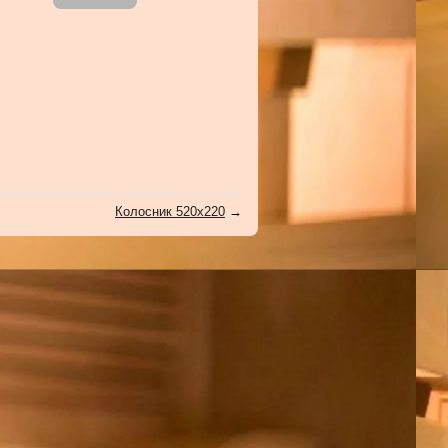
Колосник 520х220
→