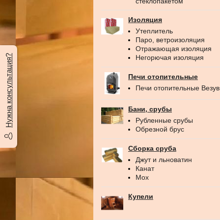
стеклопакетом
Изоляция
Утеплитель
Паро, ветроизоляция
Отражающая изоляция
Нужна консультация?
Негорючая изоляция
Печи отопительные
Печи отопительные Везу
Бани, срубы
Рубленные срубы
Обрезной брус
Сборка сруба
Джут и льноватин
Канат
Мох
Купели