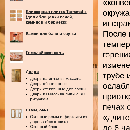
«конве
окружа
Клинкерная плитка Terramatic
(для облицовки печей,
инфрак
каминов и барбекю)
После 
Камни для бани и сауны
темпер
горени
Гималайская соль
измене
Двери
трубе 
Двери на иглах из массива
Двери облегченные
ослабл
Двери стеклянные для сауны
Двери из массива липы с 3D
приотк
рисунком
печах 
Рамы, окна
«длите
Оконные рамы и форточки из
дерева (без стекла)
до 6 ч
Оконный блок