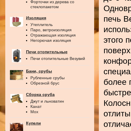
Форточки из дерева со
Одновр
стеклопакетом
печь В
Изоляция
Утеплитель
исполь
Паро, ветроизоляция
Отражающая изоляция
этого 
Негорючая изоляция
поверх
Печи отопительные
Печи отопительные Везувий
конфор
специа
Бани, срубы
Рубленные срубы
более 
Обрезной брус
быстре
Сборка сруба
Колосн
Джут и льноватин
Канат
отлиты
Мох
отлича
Купели