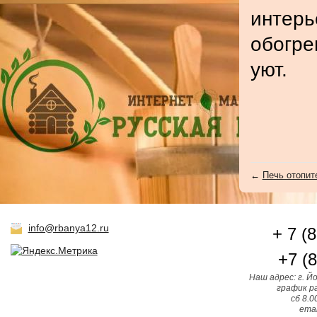
интерь
обогре
уют.
←
Печь отопит
info@rbanya12.ru
+ 7 (
+7 (
Наш адрес: г. Й
график ра
сб 8.0
emai