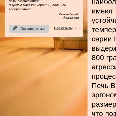
наибол
разы отличаются.
В целом магазин хороший, большой
имеют 
ассортимент.»
Печкин Сергей
,
устойч
Йошкар-Ола
темпер
Все отзывы
(10)
Оставить отзыв
серии 
выдер
800 гр
агресс
процес
Печь В
эргоно
размер
что по