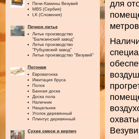
для от
Печи-Камины Везувий
MBS (Сербия)
помеще
LK (Словения)
метров
Печное литье
Литье производство
Наличи
"Балезинский завод"
Литье производство
"Рубцовский завод"
специа
Литье производство "Везувий"
обеспе
Погонаж
воздуш
Евровагонка
Имитация бруса
прогре
Полок
Банная доска
помеще
Доска пола
Наличник
воздух
Нащельник
Уголок деревянный
охваты
Плинтус деревянный
Везуви
Сухие смеси и кирпич