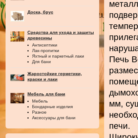
металл
Доска, брус
подвер
темпер
Средства для ухода и защиты
прилег
древесины
Антисептики
наруша
Лак-пропитки
Яхтный и паркетный лаки
Печь В
Для бани
размес
Жаростойкие герметики,
помеще
краски и лаки
дымохо
Мебель для бани
Мебель
мм, су
Бондарные изделия
Разное
необхо
Аксессуары для бани
печи.
Широки