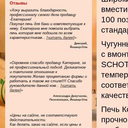
Отзывы
вмести
«Хочу выразить благодарность
профессионалу своего дела продавцу
100 по
-Екатерине!
Покупал печь для бани и комплектующие к
станда
нему. Екатерина мне помогла выбрать
печь которая мне подошла по всем
характеристикам
...
[читать далее]
»
Чугунн
Дмитрий
,
Йошкар-Ола
с вмон
SCHOT
«Огромное спасибо продавцу Катерине, за
её профессиональный подход. Деликатное
и тактичное отношение к
темпер
покупателю.Желаю процветанию фирмы и
работать в таком же стиле!!!! Спасибо
соотве
руководителю данной ком
...
[читать
далее]
»
качест
Александра Докучаева
,
Пенсионерка, Йошкар-Ола
Печь К
«Цены на сайте, не соответствуют
прочно
действительности.
Как делать заказ на сайте, если цены в