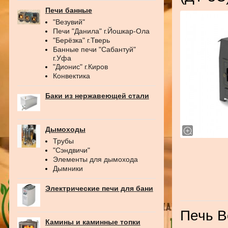
Печи банные
"Везувий"
Печи "Данила" г.Йошкар-Ола
"Берёзка" г.Тверь
Банные печи "Сабантуй"
г.Уфа
"Дионис" г.Киров
Конвектика
Баки из нержавеющей стали
Дымоходы
Трубы
"Сэндвичи"
Элементы для дымохода
Дымники
Электрические печи для бани
Печь В
Камины и каминные топки