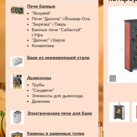
Печи банные
"Везувий"
Печи "Данила" г.Йошкар-Ола
"Берёзка" г.Тверь
Банные печи "Сабантуй"
г.Уфа
"Дионис" г.Киров
Конвектика
Баки из нержавеющей стали
Дымоходы
Трубы
"Сэндвичи"
Элементы для дымохода
Дымники
Электрические печи для бани
Камины и каминные топки