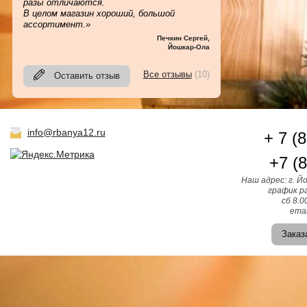
разы отличаются.
В целом магазин хороший, большой
ассортимент.»
Печкин Сергей
,
Йошкар-Ола
Все отзывы
(10)
Оставить отзыв
info@rbanya12.ru
+ 7 (
+7 (
Наш адрес: г. Й
график ра
сб 8.0
emai
Заказ