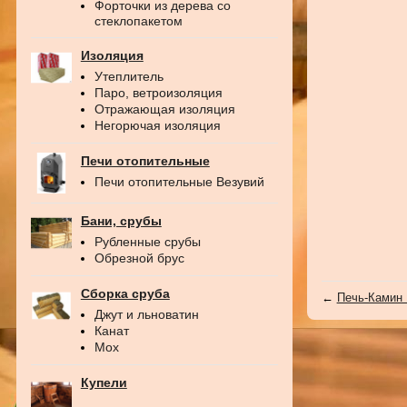
Форточки из дерева со
стеклопакетом
Изоляция
Утеплитель
Паро, ветроизоляция
Отражающая изоляция
Негорючая изоляция
Печи отопительные
Печи отопительные Везувий
Бани, срубы
Рубленные срубы
Обрезной брус
Сборка сруба
←
Печь-Камин 
Джут и льноватин
Канат
Мох
Купели