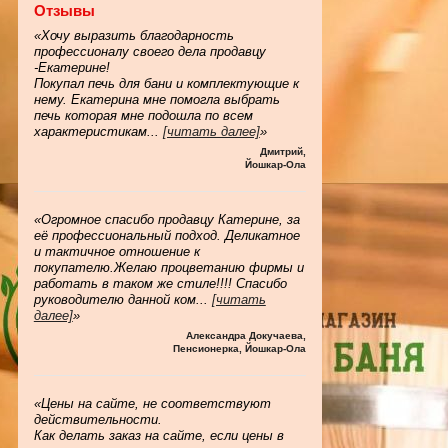
Отзывы
«Хочу выразить благодарность
профессионалу своего дела продавцу
-Екатерине!
Покупал печь для бани и комплектующие к
нему. Екатерина мне помогла выбрать
печь которая мне подошла по всем
характеристикам
...
[читать далее]
»
Дмитрий
,
Йошкар-Ола
«Огромное спасибо продавцу Катерине, за
её профессиональный подход. Деликатное
и тактичное отношение к
покупателю.Желаю процветанию фирмы и
работать в таком же стиле!!!! Спасибо
руководителю данной ком
...
[читать
далее]
»
Александра Докучаева
,
Пенсионерка, Йошкар-Ола
«Цены на сайте, не соответствуют
действительности.
Как делать заказ на сайте, если цены в