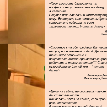
«Хочу выразить благодарность
профессионалу своего дела продавцу
-Екатерине!
Покупал печь для бани и комплектующ
нему. Екатерина мне помогла выбрат
которая мне подошла по всем
характеристикам
...
[читать далее]
»
Д
Йош
«Огромное спасибо продавцу Катерине
её профессиональный подход. Делика
тактичное отношение к
покупателю.Желаю процветанию фир
работать в таком же стиле!!!! Спаси
руководителю данной ком
...
[читать
далее]
»
Александра Док
Пенсионерка, Йош
«Цены на сайте, не соответствуют
действительности.
Как делать заказ на сайте, если цены
разы отличаются.
В целом магазин хороший, большой