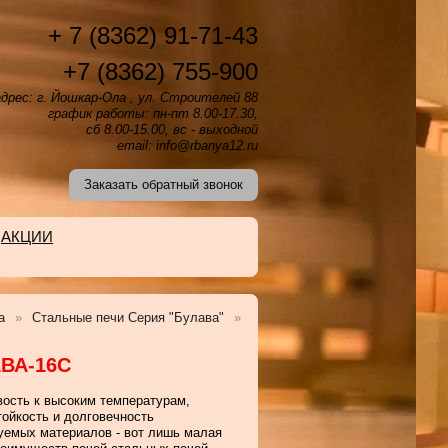
+ 7 (8362) 91-71-43
+7 (8362) 755-900
дрес: г. Йошкар-Ола , ул. Строителей 88
график работы: пн-пт 8.00-17.30,
сб 8.00-15.00, вс - выходной
email: info@rbanya12.ru
Заказать обратный звонок
АКЦИИ
а
Стальные печи Серия "Булава"
ВА-16С
вость к высоким температурам,
тойкость и долговечность
уемых материалов - вот лишь малая