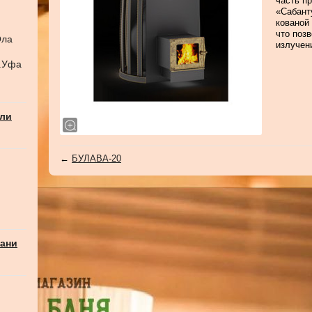
часть п
«Сабант
кованой 
что поз
Ола
излучен
г.Уфа
али
←
БУЛАВА-20
бани