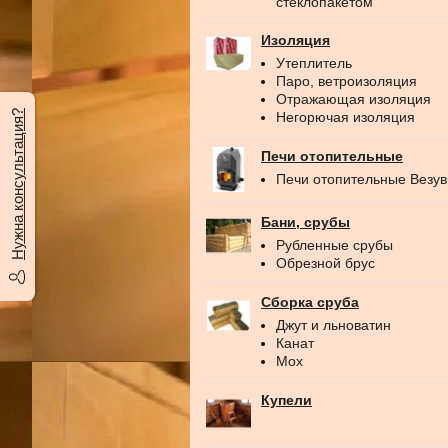
стеклопакетом
Изоляция
Утеплитель
Паро, ветроизоляция
Отражающая изоляция
Нужна консультация?
Негорючая изоляция
Печи отопительные
Печи отопительные Везу
Бани, срубы
Рубленные срубы
Обрезной брус
Сборка сруба
Джут и льноватин
Канат
Мох
Купели