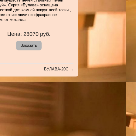
реимуществ печей стальных печей
уй». Серия «Булава» оснащена
сеткой для камней вокруг всей топки ,
воляет исключит инфракрасное
ие от металла.
Цена:
28070
руб.
Заказать
БУЛАВА-20С
→