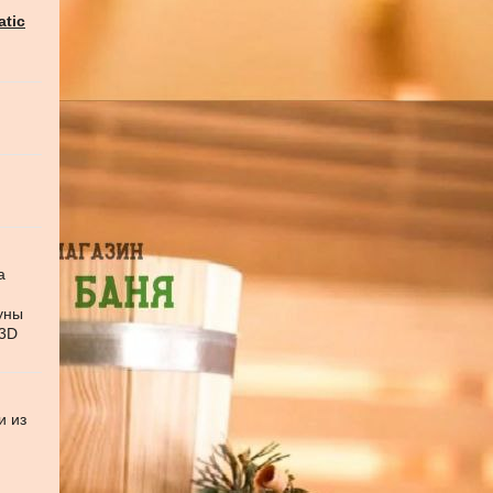
atic
а
уны
 3D
и из