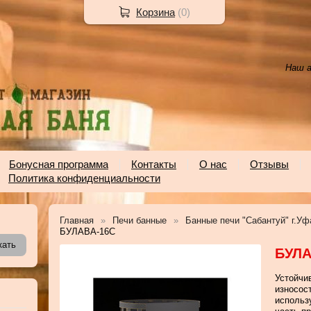
Корзина
(
0
)
Наш а
Бонусная программа
Контакты
О нас
Отзывы
Политика конфиденциальности
Главная
Печи банные
Банные печи "Сабантуй" г.Уф
БУЛАВА-16С
БУЛА
Устойчи
износос
использ