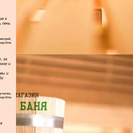
ие к
ь печь
митрий
,
кар-Ола
, за
тное и
мы и
бо
учаева
,
кар-Ола
 в