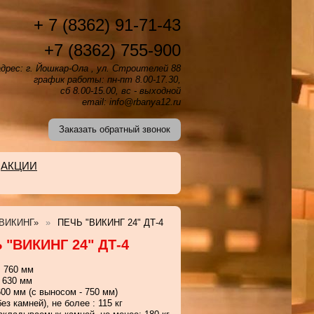
+ 7 (8362) 91-71-43
+7 (8362) 755-900
дрес: г. Йошкар-Ола , ул. Строителей 88
график работы: пн-пт 8.00-17.30,
сб 8.00-15.00, вс - выходной
email: info@rbanya12.ru
Заказать обратный звонок
АКЦИИ
ВИКИНГ»
ПЕЧЬ "ВИКИНГ 24" ДТ-4
 "ВИКИНГ 24" ДТ-4
: 760 мм
 630 мм
00 мм (с выносом - 750 мм)
ез камней), не более : 115 кг