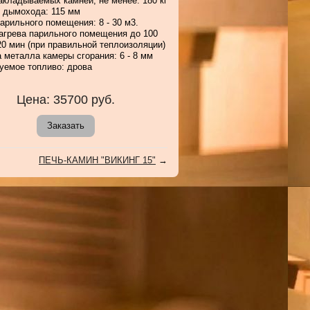
акладываемых камней, не менее: 180 кг
 дымохода: 115 мм
арильного помещения: 8 - 30 м3.
агрева парильного помещения до 100
20 мин (при правильной теплоизоляции)
 металла камеры сгорания: 6 - 8 мм
уемое топливо: дрова
Цена:
35700
руб.
Заказать
ПЕЧЬ-КАМИН "ВИКИНГ 15"
→