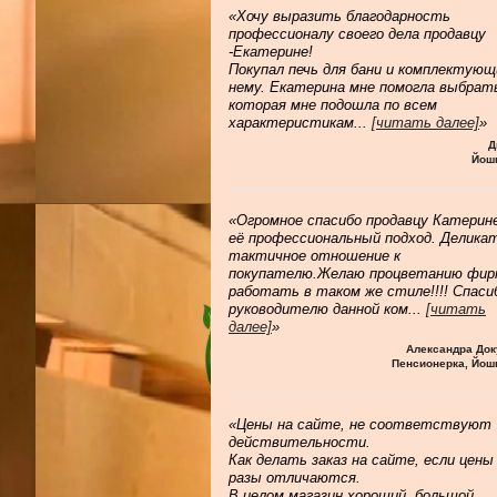
«Хочу выразить благодарность
профессионалу своего дела продавцу
-Екатерине!
Покупал печь для бани и комплектующ
нему. Екатерина мне помогла выбрат
которая мне подошла по всем
характеристикам
...
[читать далее]
»
Д
Йош
«Огромное спасибо продавцу Катерине
её профессиональный подход. Делика
тактичное отношение к
покупателю.Желаю процветанию фир
работать в таком же стиле!!!! Спаси
руководителю данной ком
...
[читать
далее]
»
Александра Док
Пенсионерка, Йош
«Цены на сайте, не соответствуют
действительности.
Как делать заказ на сайте, если цены
разы отличаются.
В целом магазин хороший, большой