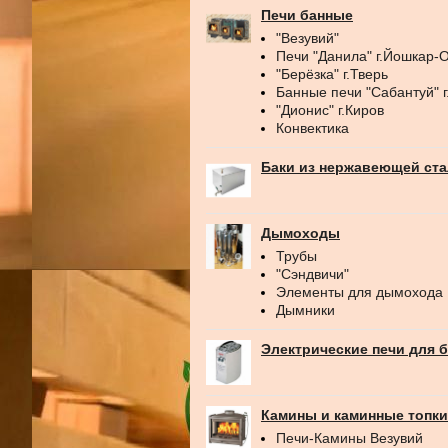
Печи банные
"Везувий"
Печи "Данила" г.Йошкар-
"Берёзка" г.Тверь
Банные печи "Сабантуй" 
"Дионис" г.Киров
Конвектика
Баки из нержавеющей ст
Дымоходы
Трубы
"Сэндвичи"
Элементы для дымохода
Дымники
Электрические печи для 
Камины и каминные топки
Печи-Камины Везувий