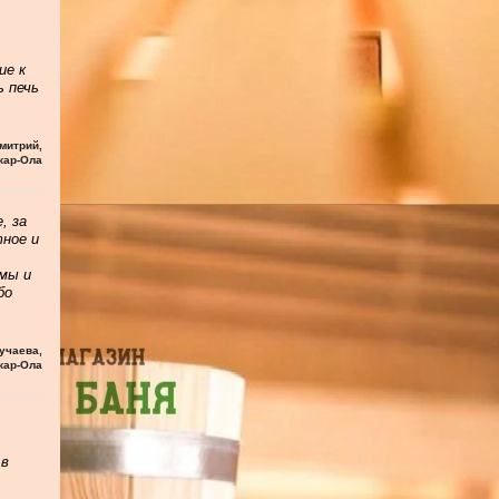
ие к
ь печь
митрий
,
кар-Ола
, за
тное и
мы и
бо
учаева
,
кар-Ола
 в