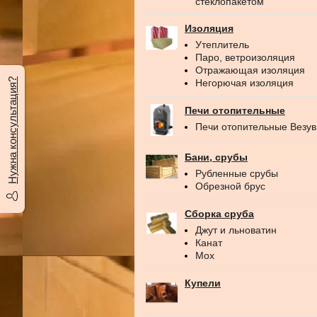
стеклопакетом
Изоляция
Утеплитель
Паро, ветроизоляция
Отражающая изоляция
Нужна консультация?
Негорючая изоляция
Печи отопительные
Печи отопительные Везу
Бани, срубы
Рубленные срубы
Обрезной брус
Сборка сруба
Джут и льноватин
Канат
Мох
Купели