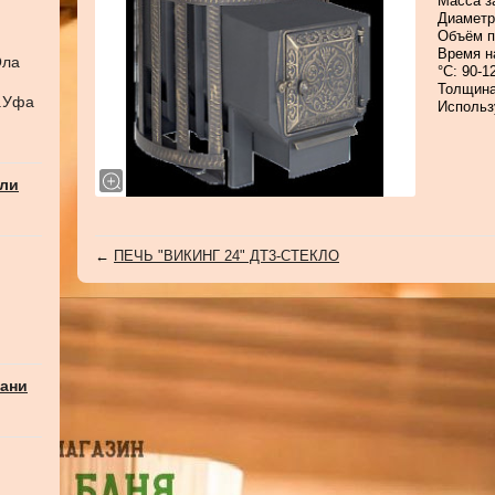
Масса з
Диаметр
Объём п
Время н
Ола
°С: 90-1
Толщина
г.Уфа
Использ
али
←
ПЕЧЬ "ВИКИНГ 24" ДТ3-СТЕКЛО
бани