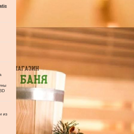
atic
а
уны
 3D
и из