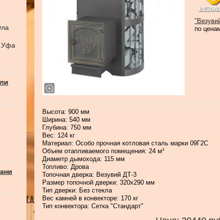
"Везуви
Ола
по цена
г.Уфа
али
Высота: 900 мм
Ширина: 540 мм
Глубина: 750 мм
Вес: 124 кг
Материал: Особо прочная котловая сталь марки 09Г2С
Объем отапливаемого помещения: 24 м³
Диаметр дымохода: 115 мм
Топливо: Дрова
бани
Топочная дверка: Везувий ДТ-3
Размер топочной дверки: 320x290 мм
Тип дверки: Без стекла
Вес камней в конвекторе: 170 кг
Тип конвектора: Сетка "Стандарт"