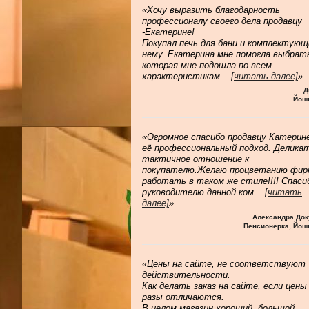
«Хочу выразить благодарность
профессионалу своего дела продавцу
-Екатерине!
Покупал печь для бани и комплектующ
нему. Екатерина мне помогла выбрат
которая мне подошла по всем
характеристикам
...
[читать далее]
»
Д
Йош
«Огромное спасибо продавцу Катерине
её профессиональный подход. Делика
тактичное отношение к
покупателю.Желаю процветанию фир
работать в таком же стиле!!!! Спаси
руководителю данной ком
...
[читать
далее]
»
Александра Док
Пенсионерка, Йош
«Цены на сайте, не соответствуют
действительности.
Как делать заказ на сайте, если цены
разы отличаются.
В целом магазин хороший, большой