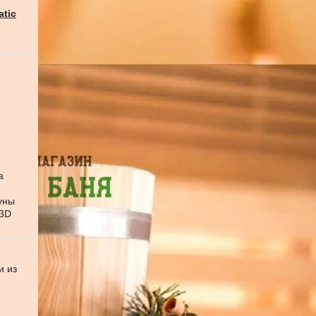
atic
а
уны
 3D
и из