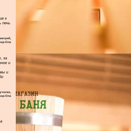
ие к
ь печь
митрий
,
кар-Ола
, за
тное и
мы и
бо
учаева
,
кар-Ола
 в