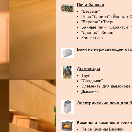
Печи банные
"Везувий"
Печи "Данила" г.Йошкар-
"Берёзка" г.Тверь
Банные печи "Сабантуй" 
"Дионис" г.Киров
Конвектика
Баки из нержавеющей ст
Дымоходы
Трубы
"Сэндвичи"
Элементы для дымохода
Дымники
Электрические печи для 
Камины и каминные топки
Печи-Камины Везувий