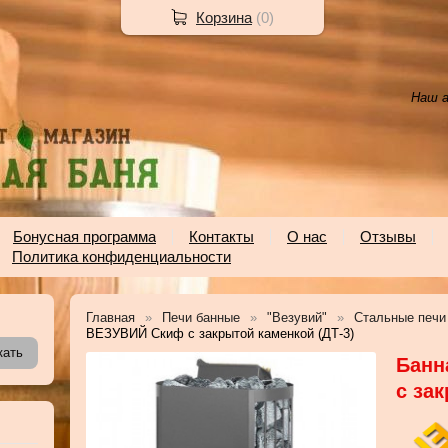
Корзина
(
0
)
Наш а
Бонусная программа
Контакты
О нас
Отзывы
Политика конфиденциальности
Главная
Печи банные
"Везувий"
Стальные печи
ВЕЗУВИЙ Скиф с закрытой каменкой (ДТ-3)
Банн
с за