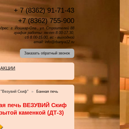
+ 7 (8362) 91-71-43
+7 (8362) 755-900
дрес: г. Йошкар-Ола , ул. Строителей 88
график работы: пн-пт 8.00-17.30,
сб 8.00-15.00, вс - выходной
email: info@rbanya12.ru
Заказать обратный звонок
АКЦИИ
 "Везувий Скиф"
Банная печь
ая печь ВЕЗУВИЙ Скиф
крытой каменкой (ДТ-3)