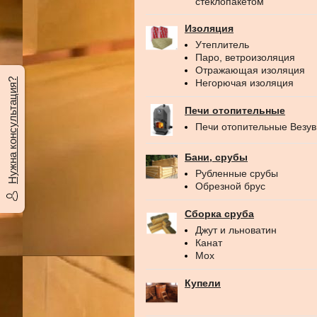
стеклопакетом
Изоляция
Утеплитель
Паро, ветроизоляция
Отражающая изоляция
Нужна консультация?
Негорючая изоляция
Печи отопительные
Печи отопительные Везу
Бани, срубы
Рубленные срубы
Обрезной брус
Сборка сруба
Джут и льноватин
Канат
Мох
Купели