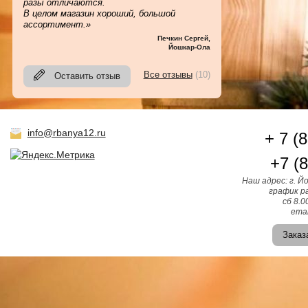
разы отличаются.
В целом магазин хороший, большой
ассортимент.»
Печкин Сергей
,
Йошкар-Ола
Все отзывы
(10)
Оставить отзыв
info@rbanya12.ru
+ 7 (
+7 (
Наш адрес: г. Й
график ра
сб 8.0
emai
Заказ