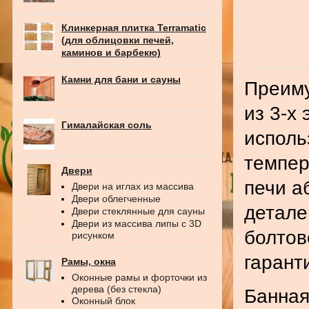
Клинкерная плитка Terramatic
(для облицовки печей,
каминов и барбекю)
Камни для бани и сауны
Преиму
из 3-х
Гималайская соль
исполь
темпер
Двери
печи а
Двери на иглах из массива
Двери облегченные
детале
Двери стеклянные для сауны
Двери из массива липы с 3D
болтов
рисунком
гарант
Рамы, окна
Оконные рамы и форточки из
дерева (без стекла)
Банная
Оконный блок