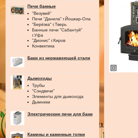
Печи банные
"Везувий"
Печи "Данила" г.Йошкар-Ола
"Берёзка" г.Тверь
Банные печи "Сабантуй"
г.Уфа
"Дионис" г.Киров
Конвектика
Баки из нержавеющей стали
Дымоходы
Трубы
"Сэндвичи"
Элементы для дымохода
Дымники
Электрические печи для бани
Камины и каминные топки