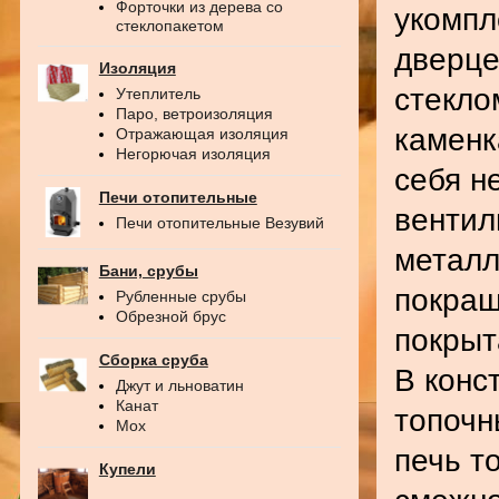
Форточки из дерева со
укомпл
стеклопакетом
дверце
Изоляция
стекл
Утеплитель
Паро, ветроизоляция
каменк
Отражающая изоляция
Негорючая изоляция
себя н
Печи отопительные
вентил
Печи отопительные Везувий
металл
Бани, срубы
покраш
Рубленные срубы
Обрезной брус
покрыт
Сборка сруба
В конс
Джут и льноватин
Канат
топочн
Мох
печь т
Купели