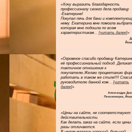
«Хочу выразить благодарность
профессионалу своего дела продавцу
-Екатерине!
Покупал печь для бани и комплектующ
нему. Екатерина мне помогла выбрат
которая мне подошла по всем
характеристикам
...
[читать далее]
»
Д
Йош
«Огромное спасибо продавцу Катерине
её профессиональный подход. Делика
тактичное отношение к
покупателю.Желаю процветанию фир
работать в таком же стиле!!!! Спаси
руководителю данной ком
...
[читать
далее]
»
Александра Док
Пенсионерка, Йош
«Цены на сайте, не соответствуют
действительности.
Как делать заказ на сайте, если цены
разы отличаются.
В целом магазин хороший, большой