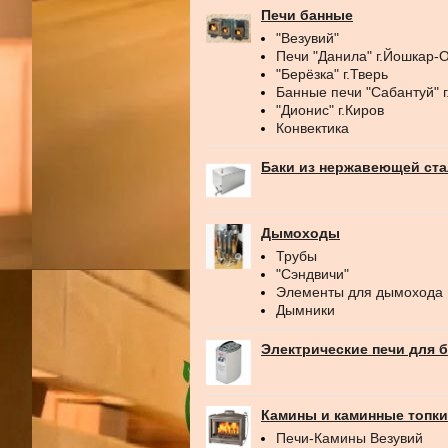
Печи банные
"Везувий"
Печи "Данила" г.Йошкар-
"Берёзка" г.Тверь
Банные печи "Сабантуй" 
"Дионис" г.Киров
Конвектика
Баки из нержавеющей ст
Дымоходы
Трубы
"Сэндвичи"
Элементы для дымохода
Дымники
Электрические печи для 
Камины и каминные топки
Печи-Камины Везувий