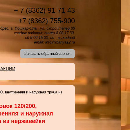
+ 7 (8362) 91-71-43
+7 (8362) 755-900
дрес: г. Йошкар-Ола , ул. Строителей 88
график работы: пн-пт 8.00-17.30,
сб 8.00-15.00, вс - выходной
email: info@rbanya12.ru
Заказать обратный звонок
АКЦИИ
0, внутренняя и наружная труба из
овок 120/200,
ренняя и наружная
а из нержавейки