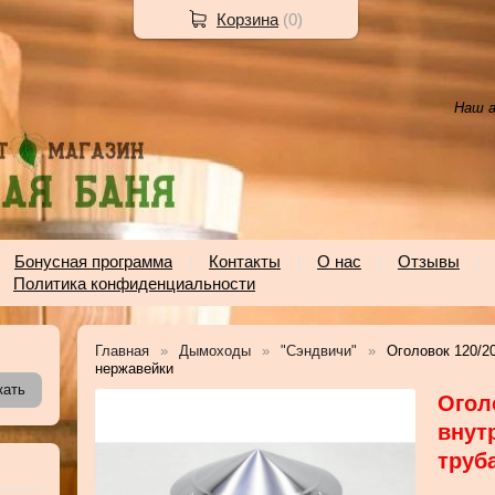
Корзина
(
0
)
Наш а
Бонусная программа
Контакты
О нас
Отзывы
Политика конфиденциальности
Главная
Дымоходы
"Сэндвичи"
Оголовок 120/20
нержавейки
Огол
внут
труб