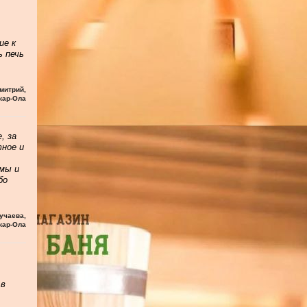
ие к
ь печь
митрий
,
кар-Ола
, за
тное и
мы и
бо
учаева
,
кар-Ола
 в