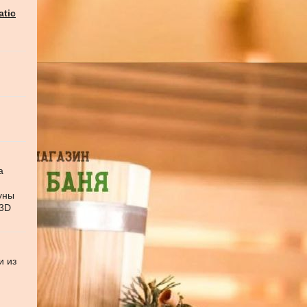
atic
а
уны
 3D
и из