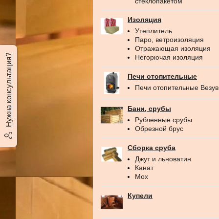
стеклопакетом
Изоляция
Утеплитель
Паро, ветроизоляция
Отражающая изоляция
Нужна консультация?
Негорючая изоляция
Печи отопительные
Печи отопительные Везу
Бани, срубы
Рубленные срубы
Обрезной брус
Сборка сруба
Джут и льноватин
Канат
Мох
Купели