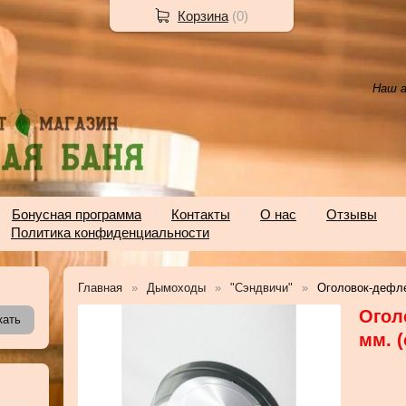
Корзина
(
0
)
Наш а
Бонусная программа
Контакты
О нас
Отзывы
Политика конфиденциальности
Главная
Дымоходы
"Сэндвичи"
Оголовок-дефле
Огол
мм. 