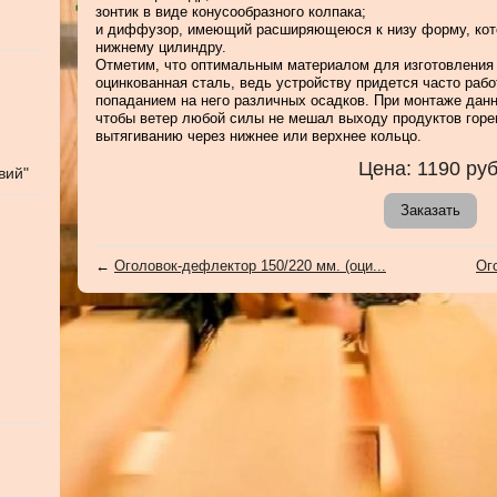
зонтик в виде конусообразного колпака;
и диффузор, имеющий расширяющеюся к низу форму, кото
нижнему цилиндру.
Отметим, что оптимальным материалом для изготовления 
оцинкованная сталь, ведь устройству придется часто рабо
попаданием на него различных осадков. При монтаже данн
чтобы ветер любой силы не мешал выходу продуктов горен
вытягиванию через нижнее или верхнее кольцо.
Цена:
1190
руб
вий"
Заказать
←
Оголовок-дефлектор 150/220 мм. (оци...
Ог