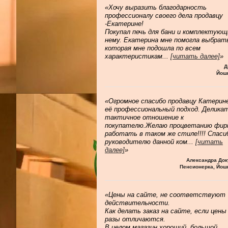
«Хочу выразить благодарность
профессионалу своего дела продавцу
-Екатерине!
Покупал печь для бани и комплектующ
нему. Екатерина мне помогла выбрат
которая мне подошла по всем
характеристикам
...
[читать далее]
»
Д
Йош
«Огромное спасибо продавцу Катерине
её профессиональный подход. Делика
тактичное отношение к
покупателю.Желаю процветанию фир
работать в таком же стиле!!!! Спаси
руководителю данной ком
...
[читать
далее]
»
Александра Док
Пенсионерка, Йош
«Цены на сайте, не соответствуют
действительности.
Как делать заказ на сайте, если цены
разы отличаются.
В целом магазин хороший, большой