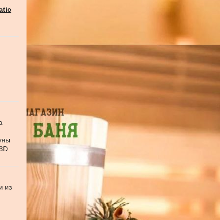
atic
а
уны
 3D
и из