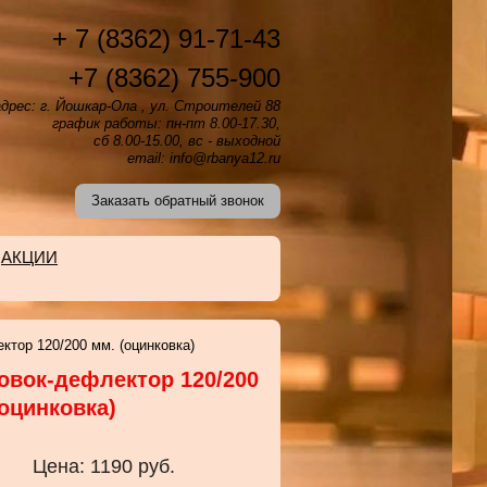
+ 7 (8362) 91-71-43
+7 (8362) 755-900
дрес: г. Йошкар-Ола , ул. Строителей 88
график работы: пн-пт 8.00-17.30,
сб 8.00-15.00, вс - выходной
email: info@rbanya12.ru
Заказать обратный звонок
АКЦИИ
ктор 120/200 мм. (оцинковка)
овок-дефлектор 120/200
(оцинковка)
Цена:
1190
руб.