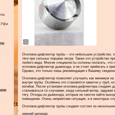
Ола
г.Уфа
али
Оголовок-дефлектор трубы – это небольшое устройство, 
тяги при сильных порывах ветра. Также это устройство п
любого вида. Многие специалисты склонны полагать, что
оголовок-дефлектор дымохода, и не стоит прибегать к пр
Однако, это только лишь рекомендация к Вашему сведени
Оголовок-дефлектор позволяет улучшить как минимум на 
внутри трубы. Особенно это становится заметно у труб, к
изгибов. После установки оголовка-дефлектора сэндвич 
бани
сталкиваться со случаями, когда сильный ветер, задувая 
тягу. Отходы из дымохода, которые не смогли найти выхо
помещение. Очень неприятная ситуация, а в некоторых слу
Оголовок-дефлектор трубы сэндвич состоит из нескольких
нижний цилиндр;