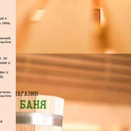
ие к
ь печь
митрий
,
кар-Ола
, за
тное и
мы и
бо
учаева
,
кар-Ола
 в