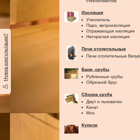
стеклопакетом
Изоляция
Утеплитель
Паро, ветроизоляция
Отражающая изоляция
Нужна консультация?
Негорючая изоляция
Печи отопительные
Печи отопительные Везу
Бани, срубы
Рубленные срубы
Обрезной брус
Сборка сруба
Джут и льноватин
Канат
Мох
Купели