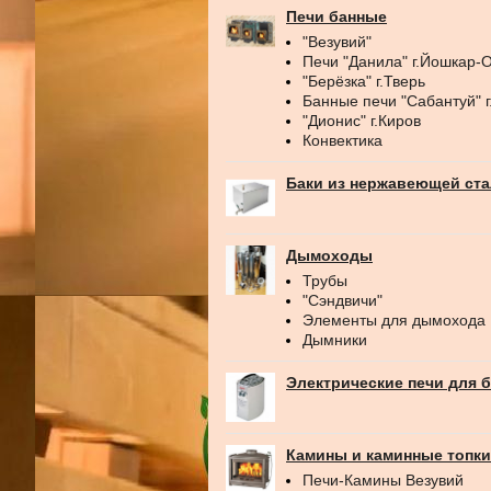
Печи банные
"Везувий"
Печи "Данила" г.Йошкар-
"Берёзка" г.Тверь
Банные печи "Сабантуй" 
"Дионис" г.Киров
Конвектика
Баки из нержавеющей ст
Дымоходы
Трубы
"Сэндвичи"
Элементы для дымохода
Дымники
Электрические печи для 
Камины и каминные топки
Печи-Камины Везувий