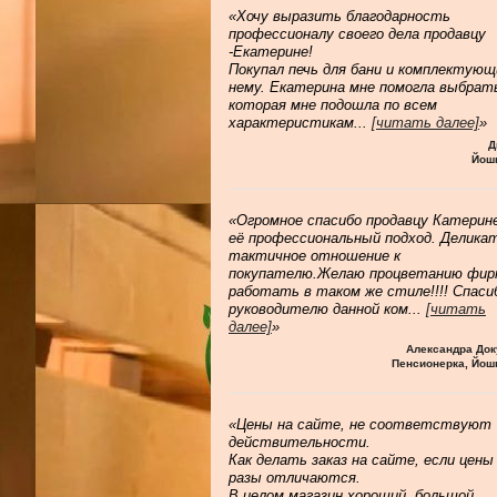
«Хочу выразить благодарность
профессионалу своего дела продавцу
-Екатерине!
Покупал печь для бани и комплектующ
нему. Екатерина мне помогла выбрат
которая мне подошла по всем
характеристикам
...
[читать далее]
»
Д
Йош
«Огромное спасибо продавцу Катерине
её профессиональный подход. Делика
тактичное отношение к
покупателю.Желаю процветанию фир
работать в таком же стиле!!!! Спаси
руководителю данной ком
...
[читать
далее]
»
Александра Док
Пенсионерка, Йош
«Цены на сайте, не соответствуют
действительности.
Как делать заказ на сайте, если цены
разы отличаются.
В целом магазин хороший, большой