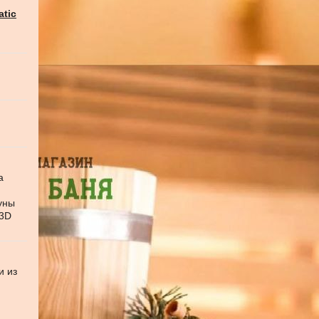
atic
а
уны
 3D
и из