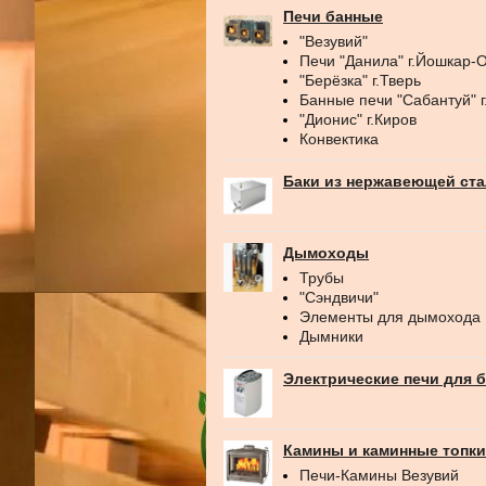
Печи банные
"Везувий"
Печи "Данила" г.Йошкар-
"Берёзка" г.Тверь
Банные печи "Сабантуй" 
"Дионис" г.Киров
Конвектика
Баки из нержавеющей ст
Дымоходы
Трубы
"Сэндвичи"
Элементы для дымохода
Дымники
Электрические печи для 
Камины и каминные топки
Печи-Камины Везувий