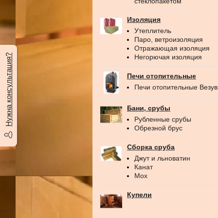
стеклопакетом
Изоляция
Утеплитель
Паро, ветроизоляция
Отражающая изоляция
Нужна консультация?
Негорючая изоляция
Печи отопительные
Печи отопительные Везу
Бани, срубы
Рубленные срубы
Обрезной брус
Сборка сруба
Джут и льноватин
Канат
Мох
Купели