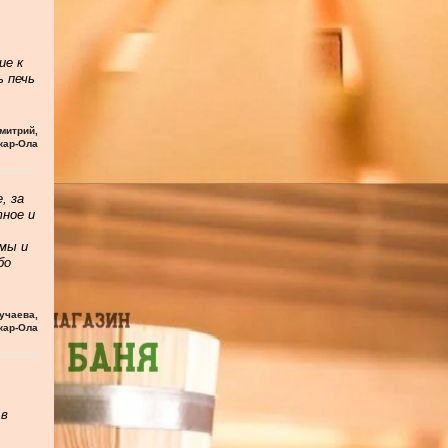
ие к
ь печь
митрий
,
кар-Ола
, за
тное и
мы и
бо
учаева
,
кар-Ола
 в