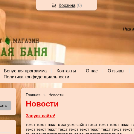
Корзина
(
0
)
Наш а
Бонусная программа
Контакты
О нас
Отзывы
Политика конфиденциальности
Главная
Новости
Новости
Запуск сайта!
текст текст текст о запуске сайта текст текст текст текст т
текст текст текст текст текст текст текст текст текст текст 