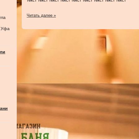
текст текст текст текст текст текст текст текст текст
Читать далее »
Ола
г.Уфа
али
бани