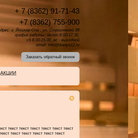
+ 7 (8362) 91-71-43
+7 (8362) 755-900
дрес: г. Йошкар-Ола , ул. Строителей 88
график работы: пн-пт 8.00-17.30,
сб 8.00-15.00, вс - выходной
email: info@rbanya12.ru
Заказать обратный звонок
АКЦИИ
екст текст текст текст текст текст текст
текст текст текст текст текст текст